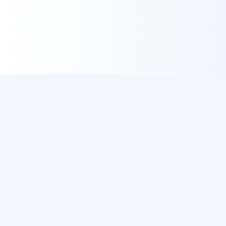
DirectMétéo
Météo simple, rapide et intelligente.
Données sécurisées et privées
Cap sur la plage ? Plage du Jour
Météo