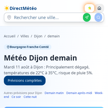
DirectMétéo
Accueil
/
Villes
/
Dijon
/
demain
Bourgogne-Franche-Comté
Météo
Dijon
demain
Mardi 11 août à Dijon : Principalement dégagé,
températures de 22°C à 35°C, risque de pluie 5%.
Prévisions complètes
Autres prévisions pour Dijon
·
Demain matin
·
Demain après-midi
·
Week-
end
·
Ce soir
·
Cette nuit