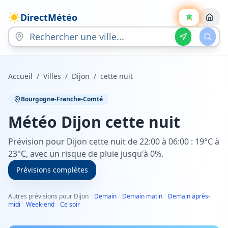
DirectMétéo
Accueil
/
Villes
/
Dijon
/
cette nuit
Bourgogne-Franche-Comté
Météo
Dijon
cette nuit
Prévision pour Dijon cette nuit de 22:00 à 06:00 : 19°C à
23°C, avec un risque de pluie jusqu'à 0%.
Prévisions complètes
Autres prévisions pour Dijon
·
Demain
·
Demain matin
·
Demain après-
midi
·
Week-end
·
Ce soir