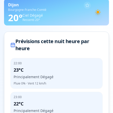
Dijon
Bourgogne-Franche-Comté
20
°
Ciel Dégagé
Ressenti
20
°
Prévisions cette nuit heure par
heure
22:00
23°C
Principalement Dégagé
Pluie
0%
· Vent
12
km/h
23:00
22°C
Principalement Dégagé