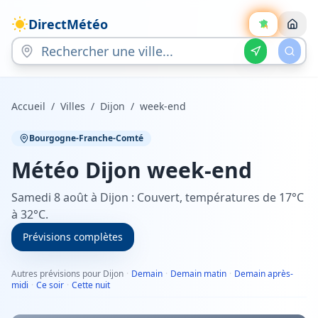
DirectMétéo
Accueil
/
Villes
/
Dijon
/
week-end
Bourgogne-Franche-Comté
Météo
Dijon
week-end
Samedi 8 août à Dijon : Couvert, températures de 17°C
à 32°C.
Prévisions complètes
Autres prévisions pour Dijon
·
Demain
·
Demain matin
·
Demain après-
midi
·
Ce soir
·
Cette nuit