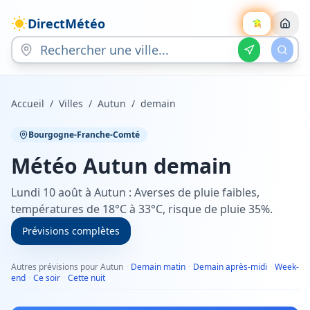
DirectMétéo
Accueil
/
Villes
/
Autun
/
demain
Bourgogne-Franche-Comté
Météo
Autun
demain
Lundi 10 août à Autun : Averses de pluie faibles,
températures de 18°C à 33°C, risque de pluie 35%.
Prévisions complètes
Autres prévisions pour Autun
·
Demain matin
·
Demain après-midi
·
Week-
end
·
Ce soir
·
Cette nuit