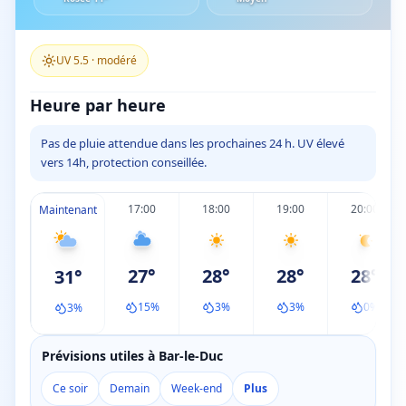
UV
5.5
·
modéré
Heure par heure
Pas de pluie attendue dans les prochaines 24 h. UV élevé
vers 14h, protection conseillée.
17:00
18:00
19:00
20:00
Maintenant
27
°
28
°
28
°
28
°
31
°
15
%
3
%
3
%
0
%
3
%
Prévisions utiles à Bar-le-Duc
Ce soir
Demain
Week-end
Plus