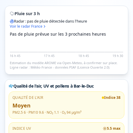
Pluie sur 3 h
Radar : pas de pluie détectée dans l'heure
Voir le radar France
Pas de pluie prévue sur les 3 prochaines heures
16 h 45
17 h 45
18 h 45
19 h 30
Estimation du modèle AROME via Open-Meteo, à confirmer sur place.
Ligne radar : Météo-France - données PIAF (Licence Ouverte 2.0).
Qualité de l'air, UV et pollens
à Bar-le-Duc
QUALITÉ DE L'AIR
Indice
38
Moyen
PM2.5
6
· PM10
9.6
· NO₂
1.1
· O₃
94
µg/m³
INDICE UV
5.5
max