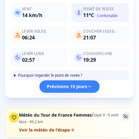
VENT
POINT DE ROSÉE
14
km/h
11
°C
·
Confortable
LEVER SOLEIL
COUCHER SOLEIL
06:24
21:07
LEVER LUNE
COUCHER LUNE
02:57
19:29
Pourquoi regarder le point de rosée ?
Prévisions 15 jours
Météo du Tour de France Femmes
Étape
9
·
9 août
Nice
·
99.2
km
Voir la météo de l'étape