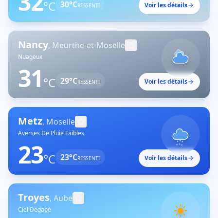
32
°C
30
°C
Voir les détails
RESSENTI
Nancy
,
Meurthe-et-Moselle
Nuageux
31
°C
29
°C
Voir les détails
RESSENTI
Metz
,
Moselle
Averses De Pluie Faibles
23
°C
23
°C
Voir les détails
RESSENTI
Troyes
,
Aube
Ciel Dégagé