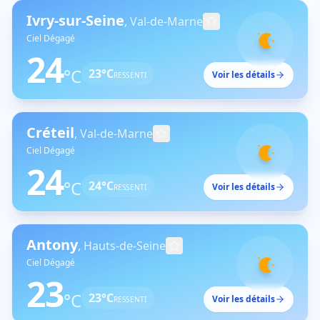
Ivry-sur-Seine
,
Val-de-Marne
Ciel Dégagé
24
°C
23
°C
Voir les détails
RESSENTI
Créteil
,
Val-de-Marne
Ciel Dégagé
24
°C
24
°C
Voir les détails
RESSENTI
Antony
,
Hauts-de-Seine
Ciel Dégagé
23
°C
23
°C
Voir les détails
RESSENTI