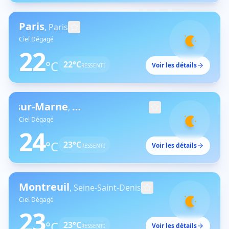
Paris
,
Paris
Ciel Dégagé
22
°C
22
°C
Voir les détails
RESSENTI
Champigny-sur-Marne
,
Val-de-Marne
Ciel Dégagé
24
°C
23
°C
Voir les détails
RESSENTI
Montreuil
,
Seine-Saint-Denis
Ciel Dégagé
23
°C
23
°C
Voir les détails
RESSENTI