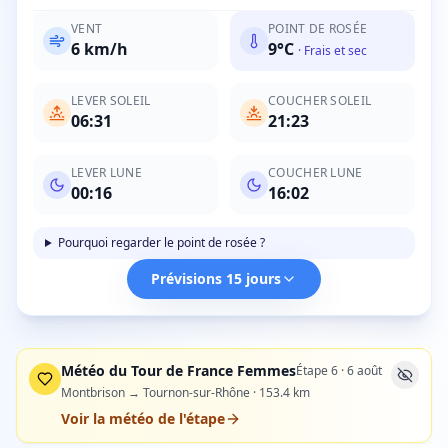
VENT
POINT DE ROSÉE
6
km/h
9
°C
·
Frais et sec
LEVER SOLEIL
COUCHER SOLEIL
06:31
21:23
LEVER LUNE
COUCHER LUNE
00:16
16:02
Pourquoi regarder le point de rosée ?
Prévisions 15 jours
Météo du Tour de France Femmes
Étape
6
·
6 août
Montbrison → Tournon-sur-Rhône
·
153.4
km
Voir la météo de l'étape