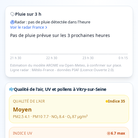
Pluie sur 3 h
Radar : pas de pluie détectée dans l'heure
Voir le radar France
Pas de pluie prévue sur les 3 prochaines heures
21 h 30
22 h 30
23 h 30
0 h 15
Estimation du modèle AROME via Open-Meteo, à confirmer sur place.
Ligne radar : Météo-France - données PIAF (Licence Ouverte 2.0).
Qualité de l'air, UV et pollens
à Vitry-sur-Seine
QUALITÉ DE L'AIR
Indice
35
Moyen
PM2.5
4.1
· PM10
7.7
· NO₂
8.4
· O₃
87
µg/m³
INDICE UV
6.7
max