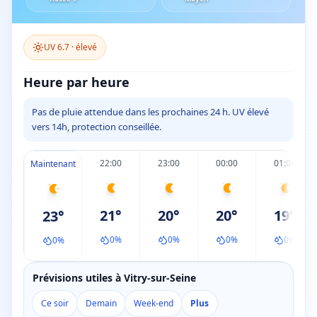
UV
6.7
·
élevé
Heure par heure
Pas de pluie attendue dans les prochaines 24 h. UV élevé
vers 14h, protection conseillée.
22:00
23:00
00:00
01:00
Maintenant
21
°
20
°
20
°
19
°
23
°
0
%
0
%
0
%
0
%
0
%
Prévisions utiles à Vitry-sur-Seine
Ce soir
Demain
Week-end
Plus