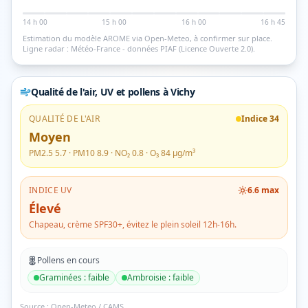
14 h 00
15 h 00
16 h 00
16 h 45
Estimation du modèle AROME via Open-Meteo, à confirmer sur place.
Ligne radar : Météo-France - données PIAF (Licence Ouverte 2.0).
Qualité de l'air, UV et pollens
à Vichy
QUALITÉ DE L'AIR
Indice
34
Moyen
PM2.5
5.7
· PM10
8.9
· NO₂
0.8
· O₃
84
µg/m³
INDICE UV
6.6
max
Élevé
Chapeau, crème SPF30+, évitez le plein soleil 12h-16h.
Pollens en cours
Graminées
:
faible
Ambroisie
:
faible
Source :
Open-Meteo / CAMS