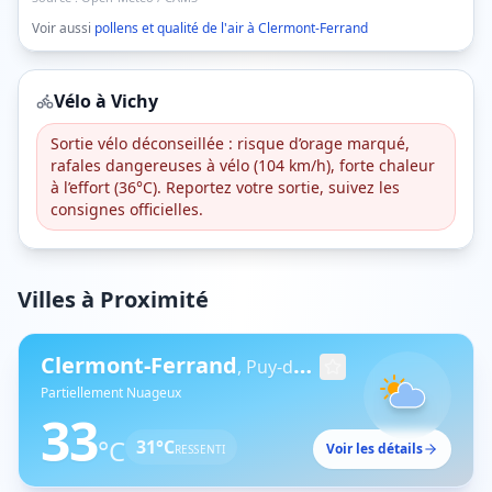
Voir aussi
pollens et qualité de l'air à
Clermont-Ferrand
Vélo à
Vichy
Sortie vélo déconseillée : risque d’orage marqué,
rafales dangereuses à vélo (104 km/h), forte chaleur
à l’effort (36°C). Reportez votre sortie, suivez les
consignes officielles.
Villes à Proximité
Clermont-Ferrand
,
Puy-de-Dôme
Partiellement Nuageux
33
°C
31
°C
Voir les détails
RESSENTI