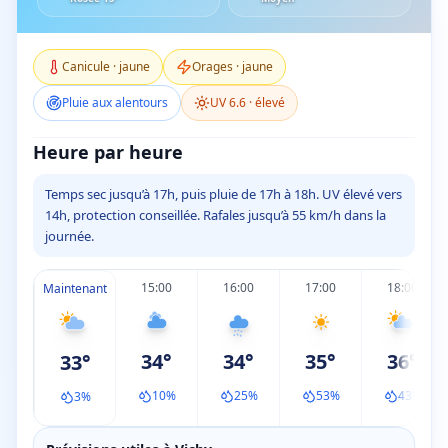
Canicule
·
jaune
Orages
·
jaune
Pluie aux alentours
UV
6.6
·
élevé
Heure par heure
Temps sec jusqu’à 17h, puis pluie de 17h à 18h. UV élevé vers
14h, protection conseillée. Rafales jusqu’à 55 km/h dans la
journée.
15:00
16:00
17:00
18:00
Maintenant
34
°
34
°
35
°
36
°
33
°
10
%
25
%
53
%
43
%
3
%