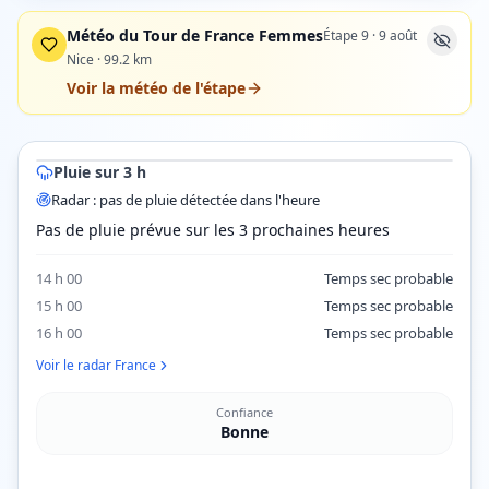
Météo du Tour de France Femmes
Étape
9
·
9 août
Nice
·
99.2
km
Voir la météo de l'étape
© OpenStreetMap contributors © CARTO
Montluçon
Clermont-Ferrand
Moulins
Vichy
Pluie sur 3 h
Radar pluie ·
Vichy
dans 15 min (12 h 15) · prévision
Radar : pas de pluie détectée dans l'heure
Pas de pluie prévue sur les 3 prochaines heures
14 h 00
Temps sec probable
15 h 00
Temps sec probable
16 h 00
Temps sec probable
Voir le radar France
Confiance
Bonne