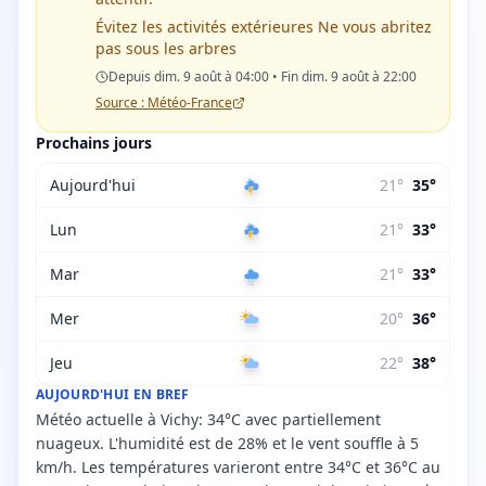
Évitez les activités extérieures Ne vous abritez
pas sous les arbres
Depuis dim. 9 août à 04:00 • Fin dim. 9 août à 22:00
Source : Météo-France
Prochains jours
Aujourd'hui
21
°
35
°
Lun
21
°
33
°
Mar
21
°
33
°
Mer
20
°
36
°
Jeu
22
°
38
°
AUJOURD'HUI EN BREF
Météo actuelle à Vichy: 34°C avec partiellement
nuageux. L'humidité est de 28% et le vent souffle à 5
km/h. Les températures varieront entre 34°C et 36°C au