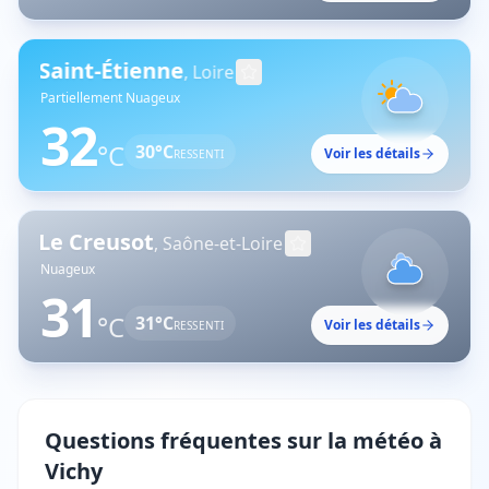
aint-Étienne
,
Loire
Partiellement Nuageux
32
°C
30
°C
Voir les détails
RESSENTI
 Creusot
,
Saône-et-Loire
Nuageux
31
°C
31
°C
Voir les détails
RESSENTI
Questions fréquentes sur la météo à
Vichy