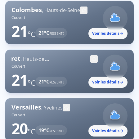
Colombes
,
Hauts-de-Seine
Couvert
21
°C
21
°C
Voir les détails
RESSENTI
Levallois-Perret
,
Hauts-de-Seine
Couvert
21
°C
21
°C
Voir les détails
RESSENTI
Versailles
,
Yvelines
Couvert
20
°C
19
°C
Voir les détails
RESSENTI