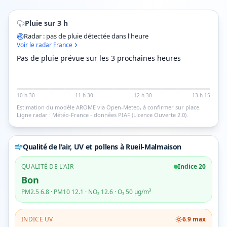
Pluie sur 3 h
Radar : pas de pluie détectée dans l'heure
Voir le radar France
Pas de pluie prévue sur les 3 prochaines heures
10 h 30
11 h 30
12 h 30
13 h 15
Estimation du modèle AROME via Open-Meteo, à confirmer sur place.
Ligne radar : Météo-France - données PIAF (Licence Ouverte 2.0).
Qualité de l'air, UV et pollens
à Rueil-Malmaison
QUALITÉ DE L'AIR
Indice
20
Bon
PM2.5
6.8
· PM10
12.1
· NO₂
12.6
· O₃
50
µg/m³
INDICE UV
6.9
max