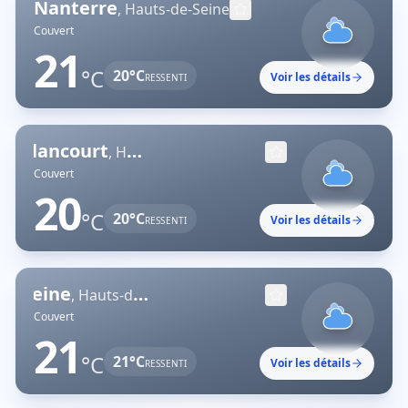
Nanterre
,
Hauts-de-Seine
Couvert
21
°C
20
°C
Voir les détails
RESSENTI
Boulogne-Billancourt
,
Hauts-de-Seine
Couvert
20
°C
20
°C
Voir les détails
RESSENTI
Neuilly-sur-Seine
,
Hauts-de-Seine
Couvert
21
°C
21
°C
Voir les détails
RESSENTI