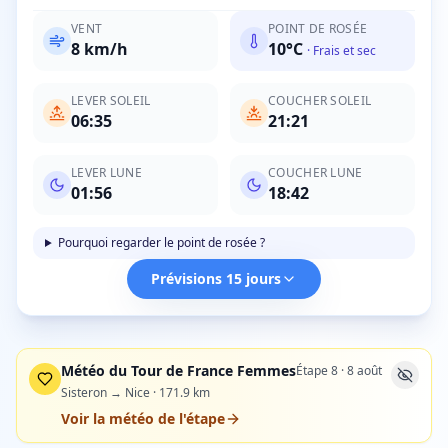
VENT
POINT DE ROSÉE
8
km/h
10
°C
·
Frais et sec
LEVER SOLEIL
COUCHER SOLEIL
06:35
21:21
LEVER LUNE
COUCHER LUNE
01:56
18:42
Pourquoi regarder le point de rosée ?
Prévisions 15 jours
Météo du Tour de France Femmes
Étape
8
·
8 août
Sisteron → Nice
·
171.9
km
Voir la météo de l'étape