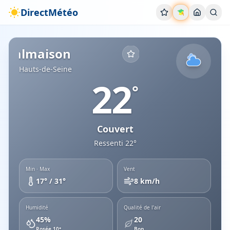
DirectMétéo
Météo
Rueil-Malmaison
Aujourd'hui
Conditions actuelles
Hauts-de-Seine
Rueil-Malmaison
Hauts-de-Seine
22
°
Couvert
Ressenti
22
°
Min · Max
Vent
17
° /
31
°
8
km/h
Humidité
Qualité de l’air
45
%
20
Rosée
10
°
Bon