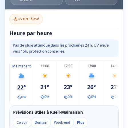
UV
6.9
·
élevé
Heure par heure
Pas de pluie attendue dans les prochaines 24 h. UV élevé
vers 15h, protection conseillée.
11:00
12:00
13:00
14:00
Maintenant
21
°
23
°
26
°
27
°
22
°
0
%
0
%
0
%
0
%
0
%
Prévisions utiles à Rueil-Malmaison
Ce soir
Demain
Week-end
Plus