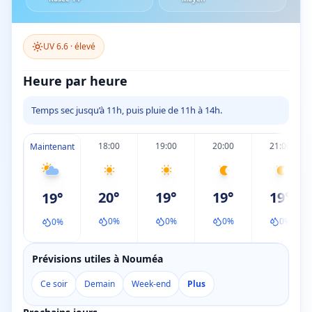
UV
6.6
·
élevé
Heure par heure
Temps sec jusqu’à 11h, puis pluie de 11h à 14h.
18:00
19:00
20:00
21:00
Maintenant
20
°
19
°
19
°
19
°
19
°
0
%
0
%
0
%
0
%
0
%
Prévisions utiles à Nouméa
Ce soir
Demain
Week-end
Plus