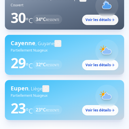
Couvert
30
°C
34
°C
Voir les détails
RESSENTI
Cayenne
,
Guyane
Partiellement Nuageux
29
°C
32
°C
Voir les détails
RESSENTI
Eupen
,
Liège
Partiellement Nuageux
23
°C
23
°C
Voir les détails
RESSENTI