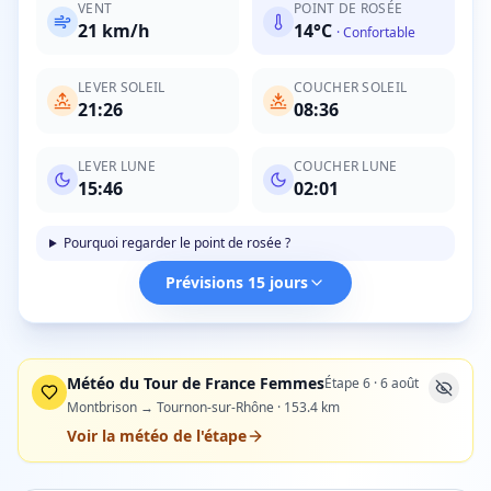
VENT
POINT DE ROSÉE
21
km/h
14
°C
·
Confortable
LEVER SOLEIL
COUCHER SOLEIL
21:26
08:36
LEVER LUNE
COUCHER LUNE
15:46
02:01
Pourquoi regarder le point de rosée ?
Prévisions 15 jours
Météo du Tour de France Femmes
Étape
6
·
6 août
Montbrison → Tournon-sur-Rhône
·
153.4
km
Voir la météo de l'étape