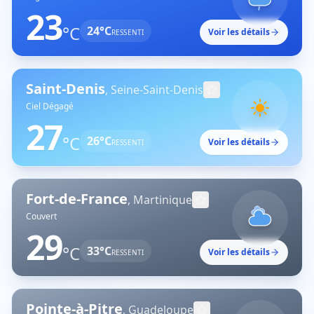
23
°C
24
°C
Voir les détails
RESSENTI
Saint-Denis
,
Seine-Saint-Denis
Ciel Dégagé
27
°C
26
°C
Voir les détails
RESSENTI
Fort-de-France
,
Martinique
Couvert
29
°C
33
°C
Voir les détails
RESSENTI
Pointe-à-Pitre
,
Guadeloupe