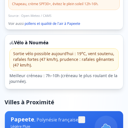
Chapeau, crème SPF30+, évitez le plein soleil 12h-16h.
Source :
Open-Meteo / CAMS
Voir aussi
pollens et qualité de l'air à
Papeete
Vélo à
Nouméa
Sortie vélo possible aujourd’hui : 19°C, vent soutenu,
rafales fortes (47 km/h), prudence : rafales gênantes
(47 km/h).
Meilleur créneau :
7h–10h
(
créneau le plus roulant de la
journée
).
Villes à Proximité
Papeete
,
Polynésie française
Légère Pluie