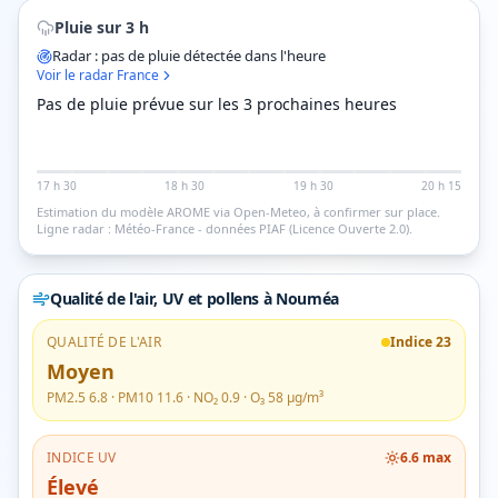
Pluie sur 3 h
Radar : pas de pluie détectée dans l'heure
Voir le radar France
Pas de pluie prévue sur les 3 prochaines heures
17 h 30
18 h 30
19 h 30
20 h 15
Estimation du modèle AROME via Open-Meteo, à confirmer sur place.
Ligne radar : Météo-France - données PIAF (Licence Ouverte 2.0).
Qualité de l'air, UV et pollens
à Nouméa
QUALITÉ DE L'AIR
Indice
23
Moyen
PM2.5
6.8
· PM10
11.6
· NO₂
0.9
· O₃
58
µg/m³
INDICE UV
6.6
max
Élevé