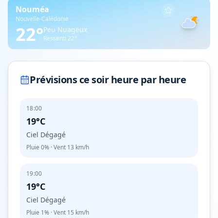
Nouméa
Nouvelle-Calédonie
22
°
Peu Nuageux
Ressenti
22
°
Prévisions ce soir heure par heure
18:00
19°C
Ciel Dégagé
Pluie
0%
· Vent
13
km/h
19:00
19°C
Ciel Dégagé
Pluie
1%
· Vent
15
km/h