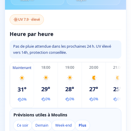
UV
7.9
·
élevé
Heure par heure
Pas de pluie attendue dans les prochaines 24 h. UV élevé
vers 14h, protection conseillée.
18:00
19:00
20:00
21:00
Maintenant
29
°
28
°
27
°
25
°
31
°
0
%
0
%
0
%
0
%
0
%
Prévisions utiles à Moulins
Ce soir
Demain
Week-end
Plus