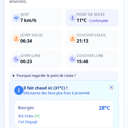
environs.
VENT
POINT DE ROSÉE
7
km/h
11
°C
·
Confortable
LEVER SOLEIL
COUCHER SOLEIL
06:34
21:13
LEVER LUNE
COUCHER LUNE
00:23
15:48
Pourquoi regarder le point de rosée ?
Il fait chaud ici (
31
°C) !
Découvrez des lieux plus frais à proximité
28
°C
Bourges
À
91
km
-
3
°C
Ciel Dégagé