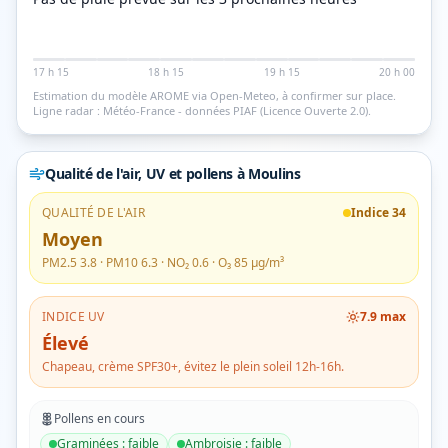
17 h 15
18 h 15
19 h 15
20 h 00
Estimation du modèle AROME via Open-Meteo, à confirmer sur place.
Ligne radar : Météo-France - données PIAF (Licence Ouverte 2.0).
Qualité de l'air, UV et pollens
à Moulins
QUALITÉ DE L'AIR
Indice
34
Moyen
PM2.5
3.8
· PM10
6.3
· NO₂
0.6
· O₃
85
µg/m³
INDICE UV
7.9
max
Élevé
Chapeau, crème SPF30+, évitez le plein soleil 12h-16h.
Pollens en cours
Graminées
:
faible
Ambroisie
:
faible