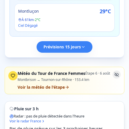
29
°C
Montluçon
À
61
km
-
2
°C
Ciel Dégagé
Prévisions 15 jours
Météo du Tour de France Femmes
Étape
6
·
6 août
Montbrison → Tournon-sur-Rhône
·
153.4
km
Voir la météo de l'étape
Pluie sur 3 h
Radar : pas de pluie détectée dans l'heure
Voir le radar France
Pas de pluie prévue sur les 3 prochaines heures