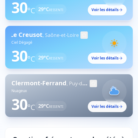
30
°C
29
°C
Voir les détails
RESSENTI
Creusot
,
Saône-et-Loire
Ciel Dégagé
30
°C
29
°C
Voir les détails
RESSENTI
Clermont-Ferrand
,
Puy-de-Dôme
Nuageux
30
°C
29
°C
Voir les détails
RESSENTI