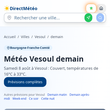
DirectMétéo
Accueil
/
Villes
/
Vesoul
/
demain
Bourgogne-Franche-Comté
Météo
Vesoul
demain
Samedi 8 août à Vesoul : Couvert, températures de
16°C à 33°C.
Prévisions complètes
Autres prévisions pour Vesoul
·
Demain matin
·
Demain après-
midi
·
Week-end
·
Ce soir
·
Cette nuit