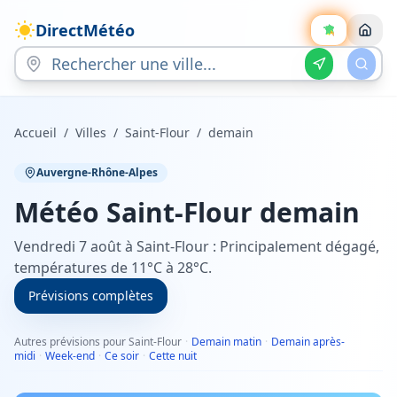
DirectMétéo
Accueil
/
Villes
/
Saint-Flour
/
demain
Auvergne-Rhône-Alpes
Météo
Saint-Flour
demain
Vendredi 7 août à Saint-Flour : Principalement dégagé,
températures de 11°C à 28°C.
Prévisions complètes
Autres prévisions pour Saint-Flour
·
Demain matin
·
Demain après-
midi
·
Week-end
·
Ce soir
·
Cette nuit