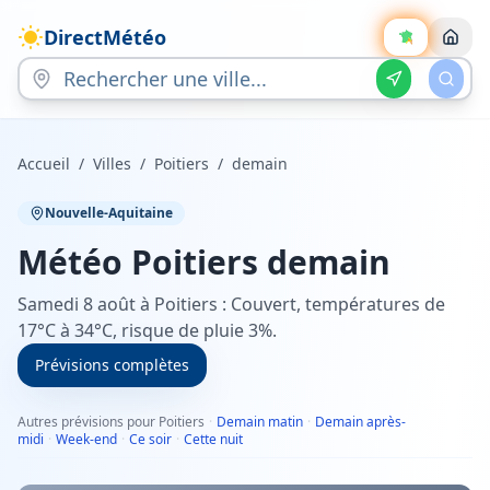
DirectMétéo
Accueil
/
Villes
/
Poitiers
/
demain
Nouvelle-Aquitaine
Météo
Poitiers
demain
Samedi 8 août à Poitiers : Couvert, températures de
17°C à 34°C, risque de pluie 3%.
Prévisions complètes
Autres prévisions pour Poitiers
·
Demain matin
·
Demain après-
midi
·
Week-end
·
Ce soir
·
Cette nuit