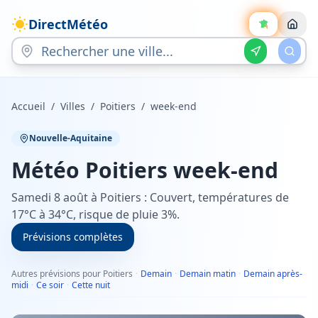
DirectMétéo
Accueil
/
Villes
/
Poitiers
/
week-end
Nouvelle-Aquitaine
Météo
Poitiers
week-end
Samedi 8 août à Poitiers : Couvert, températures de
17°C à 34°C, risque de pluie 3%.
Prévisions complètes
Autres prévisions pour Poitiers
·
Demain
·
Demain matin
·
Demain après-
midi
·
Ce soir
·
Cette nuit