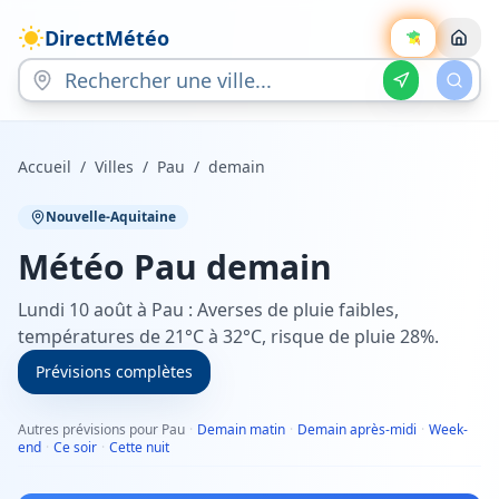
DirectMétéo
Accueil
/
Villes
/
Pau
/
demain
Nouvelle-Aquitaine
Météo
Pau
demain
Lundi 10 août à Pau : Averses de pluie faibles,
températures de 21°C à 32°C, risque de pluie 28%.
Prévisions complètes
Autres prévisions pour Pau
·
Demain matin
·
Demain après-midi
·
Week-
end
·
Ce soir
·
Cette nuit