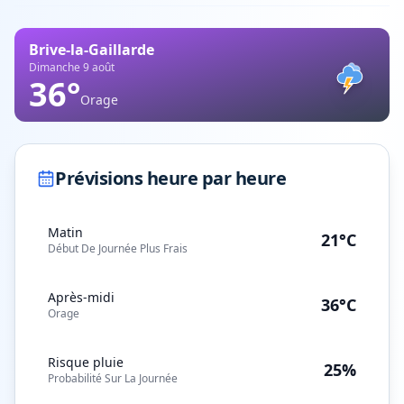
Brive-la-Gaillarde
Dimanche 9 août
36
°
Orage
Prévisions heure par heure
Matin
21°C
Début De Journée Plus Frais
Après-midi
36°C
Orage
Risque pluie
25%
Probabilité Sur La Journée