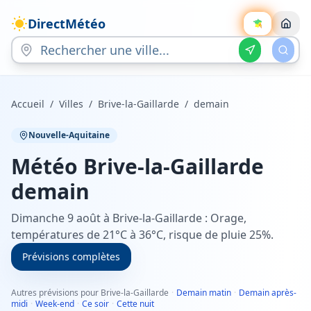
DirectMétéo
Accueil
/
Villes
/
Brive-la-Gaillarde
/
demain
Nouvelle-Aquitaine
Météo
Brive-la-Gaillarde
demain
Dimanche 9 août à Brive-la-Gaillarde : Orage,
températures de 21°C à 36°C, risque de pluie 25%.
Prévisions complètes
Autres prévisions pour Brive-la-Gaillarde
·
Demain matin
·
Demain après-
midi
·
Week-end
·
Ce soir
·
Cette nuit