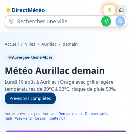
DirectMétéo
Accueil
/
Villes
/
Aurillac
/
demain
Auvergne-Rhône-Alpes
Météo
Aurillac
demain
Lundi 10 août à Aurillac : Orage avec grêle légère,
températures de 20°C à 32°C, risque de pluie 50%.
Prévisions complètes
Autres prévisions pour Aurillac
·
Demain matin
·
Demain après-
midi
·
Week-end
·
Ce soir
·
Cette nuit