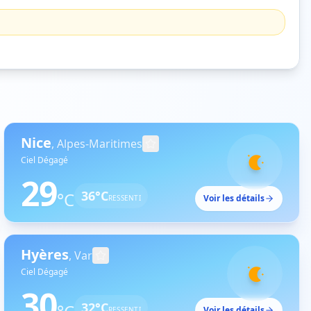
Nice
,
Alpes-Maritimes
Ciel Dégagé
29
36
°C
°C
Voir les détails
RESSENTI
Hyères
,
Var
Ciel Dégagé
30
32
°C
Voir les détails
RESSENTI