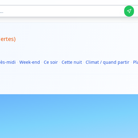
erte
s
)
ès-midi
·
Week-end
·
Ce soir
·
Cette nuit
·
Climat / quand partir
·
Pl