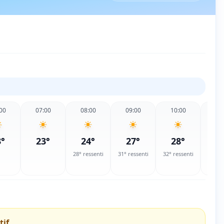
00
07:00
08:00
09:00
10:00
11
3
°
23
°
24
°
27
°
28
°
2
28
° ressenti
31
° ressenti
32
° ressenti
33
° re
tif