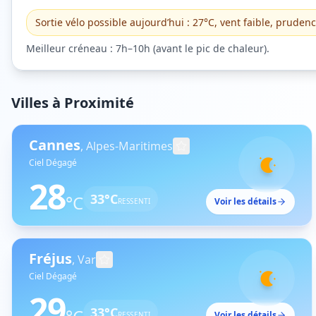
Sortie vélo possible aujourd’hui : 27°C, vent faible, prudence
Meilleur créneau :
7h–10h
(
avant le pic de chaleur
).
Villes à Proximité
Cannes
,
Alpes-Maritimes
Ciel Dégagé
28
33
°C
°C
Voir les détails
RESSENTI
Fréjus
,
Var
Ciel Dégagé
29
33
°C
Voir les détails
RESSENTI