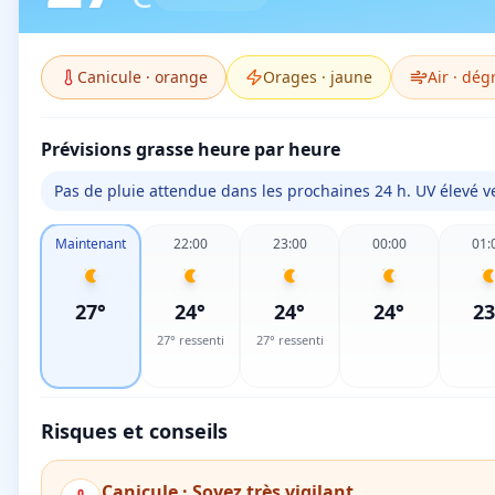
Canicule
·
orange
Orages
·
jaune
Air ·
dég
Prévisions grasse heure par heure
Pas de pluie attendue dans les prochaines 24 h. UV élevé ve
Maintenant
22:00
23:00
00:00
01:
27
°
24
°
24
°
24
°
23
27
° ressenti
27
° ressenti
Risques et conseils
Canicule
·
Soyez très vigilant