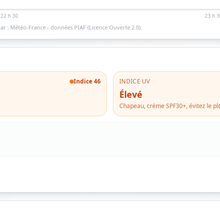
22 h 30
23 h 3
ar : Météo-France - données PIAF (Licence Ouverte 2.0).
Indice
46
INDICE UV
Élevé
Chapeau, crème SPF30+, évitez le ple