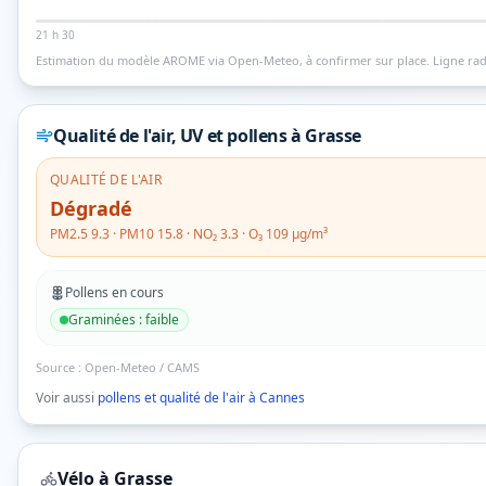
21 h 30
Estimation du modèle AROME via Open-Meteo, à confirmer sur place.
Ligne rad
Qualité de l'air, UV et pollens
à Grasse
QUALITÉ DE L'AIR
Dégradé
PM2.5
9.3
· PM10
15.8
· NO₂
3.3
· O₃
109
µg/m³
Pollens en cours
Graminées
:
faible
Source :
Open-Meteo / CAMS
Voir aussi
pollens et qualité de l'air à
Cannes
Vélo à
Grasse