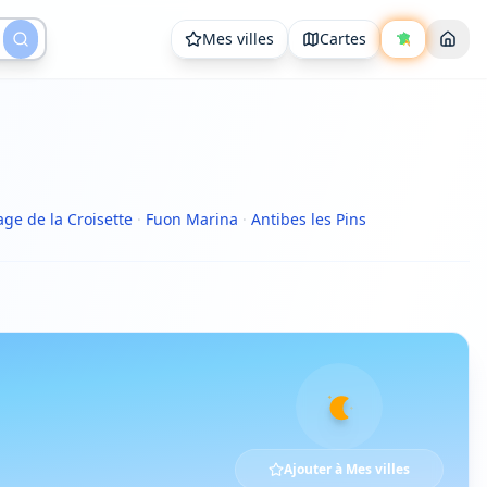
Mes villes
Cartes
age de la Croisette
·
Fuon Marina
·
Antibes les Pins
Ajouter à Mes villes