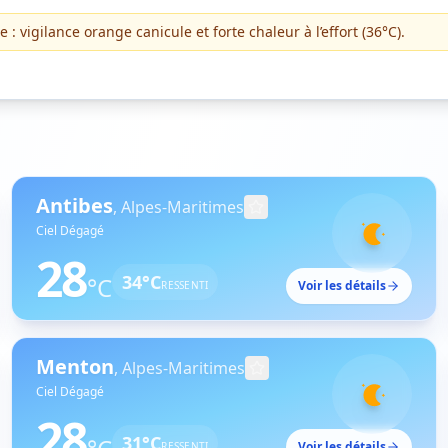
 : vigilance orange canicule et forte chaleur à l’effort (36°C).
Antibes
,
Alpes-Maritimes
Ciel Dégagé
28
34
°C
°C
Voir les détails
RESSENTI
Menton
,
Alpes-Maritimes
Ciel Dégagé
28
31
°C
Voir les détails
RESSENTI