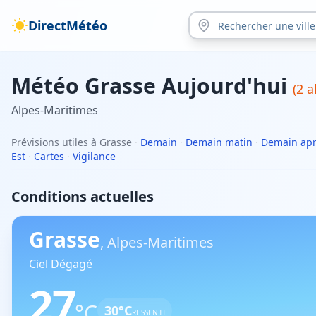
DirectMétéo
Météo
Grasse
Aujourd'hui
(
2
al
Alpes-Maritimes
Prévisions utiles à Grasse
·
Demain
·
Demain matin
·
Demain apr
Est
·
Cartes
·
Vigilance
Conditions actuelles
Grasse
,
Alpes-Maritimes
Ciel Dégagé
27
°C
30
°C
RESSENTI