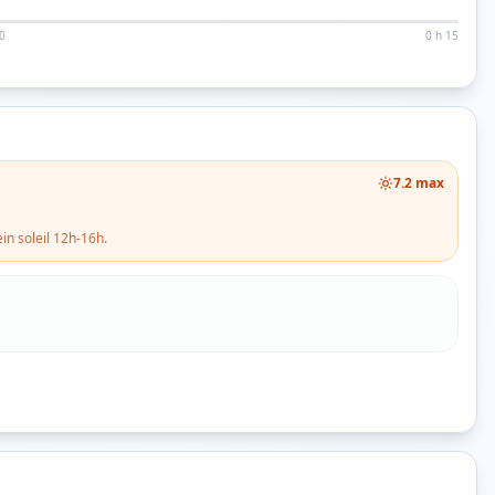
0
0 h 15
7.2
max
in soleil 12h-16h.