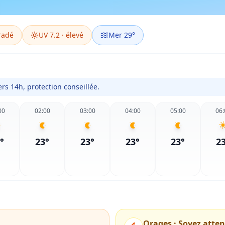
radé
UV
7.2
·
élevé
Mer
29
°
rs 14h, protection conseillée.
00
02:00
03:00
04:00
05:00
06:
°
23
°
23
°
23
°
23
°
2
Orages
·
Soyez atten