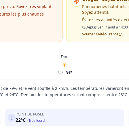
révu. Soyez très vigilant.
Phénomènes habituels 
Soyez attentif.
heures les plus chaudes
Évitez les activités ext
Depuis ven. 7 août à 14:00 
Source : Météo-France
Dim
24
°
31
°
st de 79% et le vent souffle à 2 km/h. Les températures varieront e
°C et 24°C. Demain, les températures seront comprises entre 23°C 
POINT DE ROSÉE
22
°C
·
Très lourd