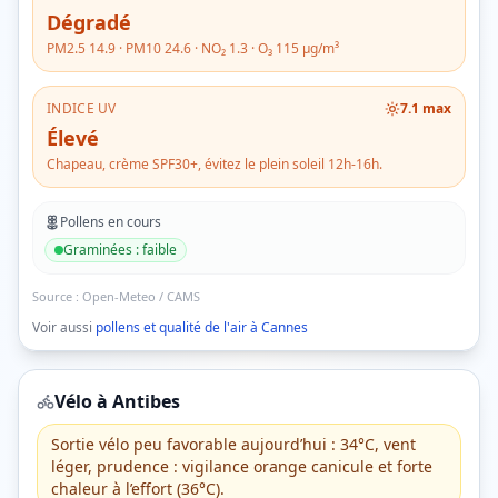
Dégradé
PM2.5
14.9
· PM10
24.6
· NO₂
1.3
· O₃
115
µg/m³
INDICE UV
7.1
max
Élevé
Chapeau, crème SPF30+, évitez le plein soleil 12h-16h.
Pollens en cours
Graminées
:
faible
Source :
Open-Meteo / CAMS
Voir aussi
pollens et qualité de l'air à
Cannes
Vélo à
Antibes
Sortie vélo peu favorable aujourd’hui : 34°C, vent
léger, prudence : vigilance orange canicule et forte
chaleur à l’effort (36°C).