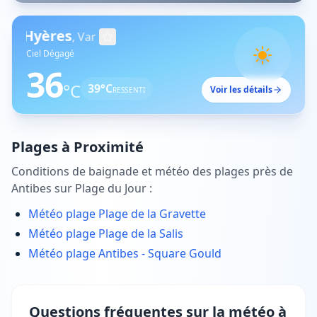
Hyères
,
Var
Ciel Dégagé
36
°C
39
°C
Voir les détails
RESSENTI
Plages à Proximité
Conditions de baignade et météo des plages près de
Antibes
sur Plage du Jour :
Météo plage
Plage de la Gravette
Météo plage
Plage de la Salis
Météo plage
Antibes - Square Gould
Questions fréquentes sur la météo à