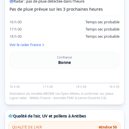
Radar : pas de pluie détectée dans l'heure
Pas de pluie prévue sur les 3 prochaines heures
16 h 00
Temps sec probable
17 h 00
Temps sec probable
18 h 00
Temps sec probable
Voir le radar France
Confiance
Bonne
16 h 00
17 h 00
18 h 00
18 h 45
Estimation du modèle AROME via Open-Meteo, à confirmer sur place.
Ligne radar : Météo-France - données PIAF (Licence Ouverte 2.0).
Qualité de l'air, UV et pollens
à Antibes
QUALITÉ DE L'AIR
Indice
50