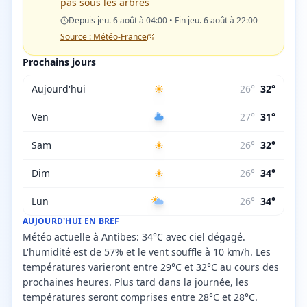
pas sous les arbres
Depuis jeu. 6 août à 04:00 • Fin jeu. 6 août à 22:00
Source : Météo-France
Prochains jours
Aujourd'hui
26
°
32
°
Ven
27
°
31
°
Sam
26
°
32
°
Dim
26
°
34
°
Lun
26
°
34
°
AUJOURD'HUI EN BREF
Météo actuelle à Antibes: 34°C avec ciel dégagé.
L'humidité est de 57% et le vent souffle à 10 km/h. Les
températures varieront entre 29°C et 32°C au cours des
prochaines heures. Plus tard dans la journée, les
températures seront comprises entre 28°C et 28°C.