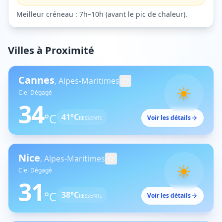
Meilleur créneau :
7h–10h
(
avant le pic de chaleur
).
Villes à Proximité
Cannes
,
Alpes-Maritimes
Ciel Dégagé
34
°C
41
°C
Voir les détails
RESSENTI
Nice
,
Alpes-Maritimes
Ciel Dégagé
31
°C
38
°C
Voir les détails
RESSENTI