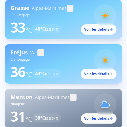
Grasse
,
Alpes-Maritimes
Ciel Dégagé
33
°C
40
°C
Voir les détails
RESSENTI
Fréjus
,
Var
Ciel Dégagé
36
°C
43
°C
Voir les détails
RESSENTI
Menton
,
Alpes-Maritimes
Nuageux
31
°C
38
°C
Voir les détails
RESSENTI