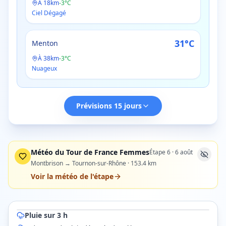
À
18
km
-
3
°C
Ciel Dégagé
31
°C
Menton
À
38
km
-
3
°C
Nuageux
Prévisions 15 jours
Météo du Tour de France Femmes
Étape
6
·
6 août
Montbrison → Tournon-sur-Rhône
·
153.4
km
Voir la météo de l'étape
© OpenStreetMap contributors © CARTO
Hyères
Fréjus
Menton
Antibes
Pluie sur 3 h
Radar pluie ·
Antibes
dans 30 min (14 h 30) · prévision