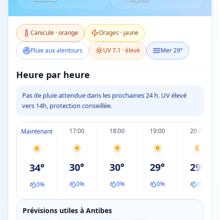
Canicule
·
orange
Orages
·
jaune
Pluie aux alentours
UV
7.1
·
élevé
Mer
29
°
Heure par heure
Pas de pluie attendue dans les prochaines 24 h. UV élevé
vers 14h, protection conseillée.
17:00
18:00
19:00
20:00
Maintenant
30
°
30
°
29
°
29
°
34
°
0
%
0
%
0
%
0
%
0
%
Prévisions utiles à Antibes