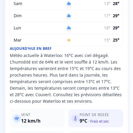
Sam
13
°
28
°
Dim
17
°
29
°
Lun
18
°
29
°
Mar
15
°
25
°
AUJOURD'HUI EN BREF
Météo actuelle à Waterloo: 16°C avec ciel dégagé.
L'humidité est de 64% et le vent souffle à 12 km/h. Les
températures varieront entre 15°C et 19°C au cours des
prochaines heures. Plus tard dans la journée, les
températures seront comprises entre 13°C et 17°C.
Demain, les températures seront comprises entre 13°C
et 28°C avec Couvert. Consultez les prévisions détaillées
ci-dessous pour Waterloo et ses environs.
VENT
POINT DE ROSÉE
12
km/h
9
°C
·
Frais et sec