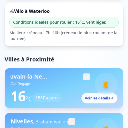
Vélo à
Waterloo
Conditions idéales pour rouler : 16°C, vent léger.
Meilleur créneau :
7h–10h
(
créneau le plus roulant de la
journée
).
Villes à Proximité
Ottignies-Louvain-la-Neuve
,
Brabant wallon
Ciel Dégagé
16
°C
15
°C
Voir les détails
RESSENTI
Nivelles
,
Brabant wallon