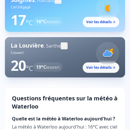
,
Hainaut
Ciel Dégagé
17
°C
16
°C
Voir les détails
RESSENTI
La Louvière
,
Sarthe
Couvert
20
°C
19
°C
Voir les détails
RESSENTI
Questions fréquentes sur la météo à
Waterloo
Quelle est la météo à Waterloo aujourd'hui ?
La météo à Waterloo aujourd'hui : 16°C avec ciel