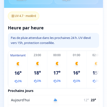
UV
4.7
·
modéré
Heure par heure
Pas de pluie attendue dans les prochaines 24 h. UV élevé
vers 15h, protection conseillée.
23:00
00:00
01:00
02:00
Maintenant
18
°
17
°
16
°
15
°
16
°
0
%
0
%
0
%
0
%
0
%
Prochains jours
Aujourd'hui
12
°
23
°