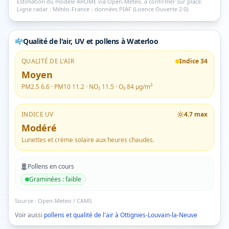
Estimation du modèle AROME via Open-Meteo, à confirmer sur place.
Ligne radar : Météo-France - données PIAF (Licence Ouverte 2.0).
Qualité de l'air, UV et pollens
à Waterloo
QUALITÉ DE L'AIR
Indice
34
Moyen
PM2.5
6.6
· PM10
11.2
· NO₂
11.5
· O₃
84
µg/m³
INDICE UV
4.7
max
Modéré
Lunettes et crème solaire aux heures chaudes.
Pollens en cours
Graminées
:
faible
Source :
Open-Meteo / CAMS
Voir aussi
pollens et qualité de l'air à
Ottignies-Louvain-la-Neuve