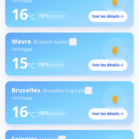
Ciel Dégagé
16
°C
15
°C
Voir les détails
RESSENTI
Wavre
,
Brabant wallon
Ciel Dégagé
15
°C
15
°C
Voir les détails
RESSENTI
Bruxelles
,
Bruxelles-Capitale
Ciel Dégagé
16
°C
16
°C
Voir les détails
RESSENTI
Soignies