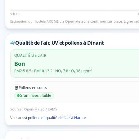
9 h 15
Estimation du modèle AROME via Open-Meteo, à confirmer sur place.
Ligne rad
Qualité de l'air, UV et pollens
à Dinant
QUALITÉ DE L'AIR
Bon
PM2.5
8.5
· PM10
13.2
· NO₂
7.8
· O₃
36
µg/m³
Pollens en cours
Graminées
:
faible
Source :
Open-Meteo / CAMS
Voir aussi
pollens et qualité de l'air à
Namur