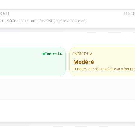
10 h 15
11 h 15
ar : Météo-France - données PIAF (Licence Ouverte 2.0).
Indice
14
INDICE UV
Modéré
Lunettes et crème solaire aux heure