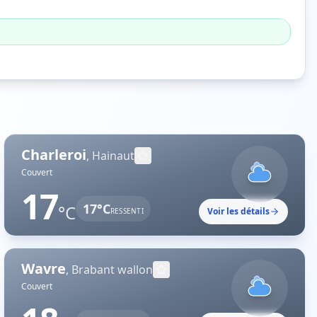
Charleroi
,
Hainaut
Couvert
17
17
°C
°C
Voir les détails
RESSENTI
Wavre
,
Brabant wallon
Couvert