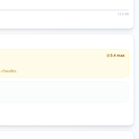
12 h 00
5.4
max
s chaudes.