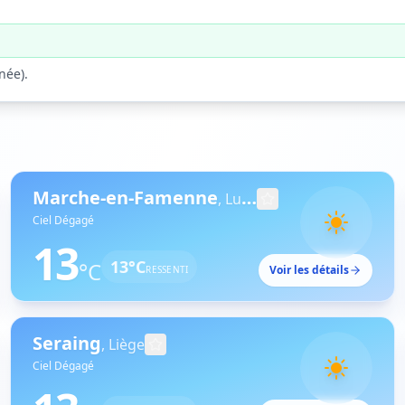
rnée
).
Marche-en-Famenne
,
Luxembourg
Ciel Dégagé
13
13
°C
°C
Voir les détails
RESSENTI
Seraing
,
Liège
Ciel Dégagé