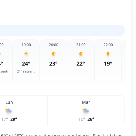
00
19:00
20:00
21:00
22:00
23
4
°
24
°
23
°
22
°
19
°
1
ssenti
21
° ressenti
Lun
Mar
17
°
29
°
16
°
26
°
 16°C et 23°C au cours des prochaines heures. Plus tard dans