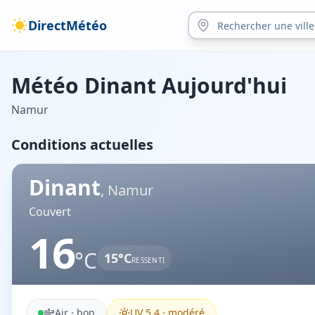
DirectMétéo
Météo
Dinant
Aujourd'hui
Namur
Conditions actuelles
Dinant
,
Namur
Couvert
16
°C
15
°C
RESSENTI
Air ·
bon
UV
5.4
·
modéré