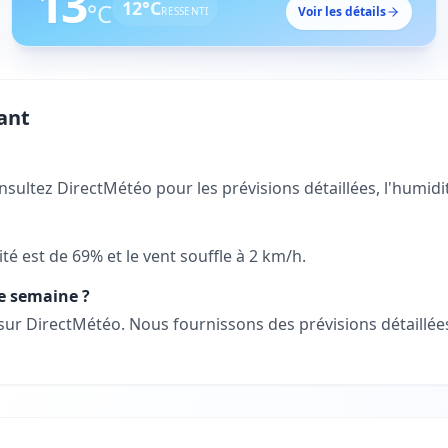
13
12
°C
°C
Voir les détails
RESSENTI
ant
sultez DirectMétéo pour les prévisions détaillées, l'humidité
té est de 69% et le vent souffle à 2 km/h.
te semaine ?
 sur DirectMétéo. Nous fournissons des prévisions détaill