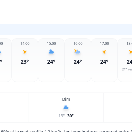
00
14:00
15:00
16:00
17:00
18:
°
23
°
24
°
24
°
24
°
2
21
° re
Dim
15
°
30
°
e 69% et le vent souffle à 2 km/h. Les températures varieront entre