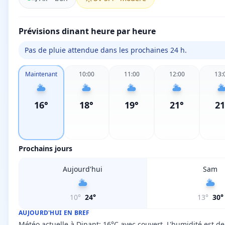
Prévisions dinant heure par heure
Pas de pluie attendue dans les prochaines 24 h.
Maintenant
10:00
11:00
12:00
13:
16
°
18
°
19
°
21
°
21
Prochains jours
Aujourd'hui
Sam
10
°
24
°
13
°
30
°
AUJOURD'HUI EN BREF
Météo actuelle à Dinant: 16°C avec couvert. L'humidité est d