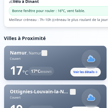
Vélo à
Dinant
Bonne fenêtre pour rouler : 16°C, vent faible.
Meilleur créneau :
7h–10h
(
créneau le plus roulant de la jou
Villes à Proximité
Namur
,
Namur
Couvert
17
17
°C
°C
Voir les détails
RESSENTI
Ottignies-Louvain-la-Neuve
,
Brabant wallon
Couvert