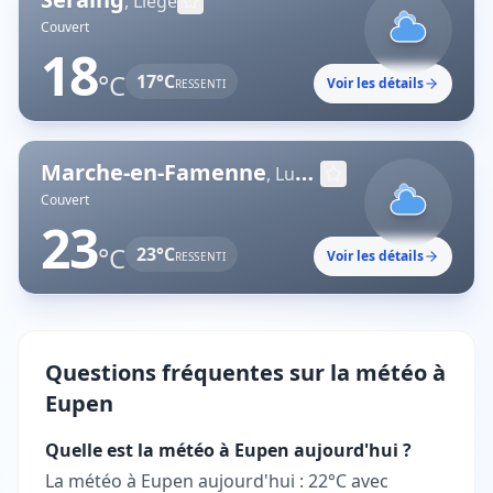
,
Liège
Couvert
18
°C
17
°C
Voir les détails
RESSENTI
Marche-en-Famenne
,
Luxembourg
Couvert
23
°C
23
°C
Voir les détails
RESSENTI
Questions fréquentes sur la météo à
Eupen
Quelle est la météo à Eupen aujourd'hui ?
La météo à Eupen aujourd'hui : 22°C avec