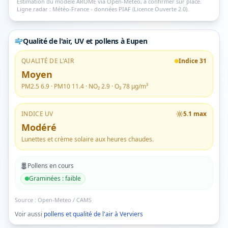
Estimation du modèle AROME via Open-Meteo, à confirmer sur place.
Ligne radar : Météo-France - données PIAF (Licence Ouverte 2.0).
Qualité de l'air, UV et pollens
à Eupen
QUALITÉ DE L'AIR
Indice
31
Moyen
PM2.5
6.9
· PM10
11.4
· NO₂
2.9
· O₃
78
µg/m³
INDICE UV
5.1
max
Modéré
Lunettes et crème solaire aux heures chaudes.
Pollens en cours
Graminées
:
faible
Source :
Open-Meteo / CAMS
Voir aussi
pollens et qualité de l'air à
Verviers