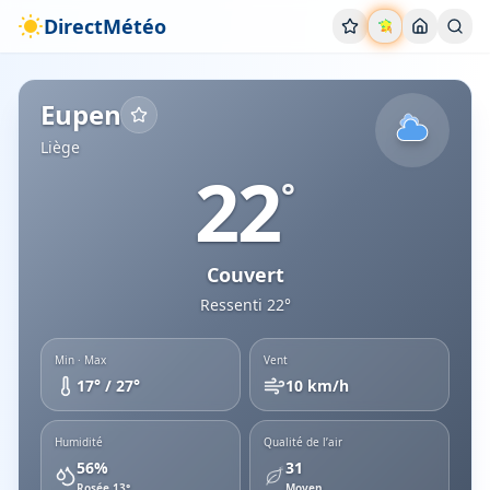
DirectMétéo
Météo
Eupen
Aujourd'hui
Conditions actuelles
Liège
Eupen
Liège
22
°
Couvert
Ressenti
22
°
Min · Max
Vent
17
° /
27
°
10
km/h
Humidité
Qualité de l’air
56
%
31
Rosée
13
°
Moyen