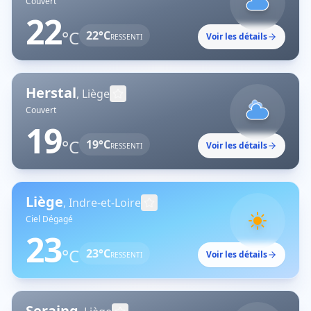
Couvert
22
°C
22
°C
Voir les détails
RESSENTI
Herstal
,
Liège
Couvert
19
°C
19
°C
Voir les détails
RESSENTI
Liège
,
Indre-et-Loire
Ciel Dégagé
23
°C
23
°C
Voir les détails
RESSENTI
Seraing