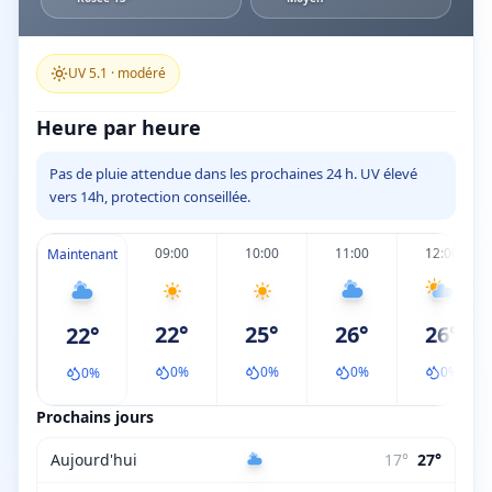
UV
5.1
·
modéré
Heure par heure
Pas de pluie attendue dans les prochaines 24 h. UV élevé
vers 14h, protection conseillée.
09:00
10:00
11:00
12:00
Maintenant
22
°
25
°
26
°
26
°
22
°
0
%
0
%
0
%
0
%
0
%
Prochains jours
Aujourd'hui
17
°
27
°