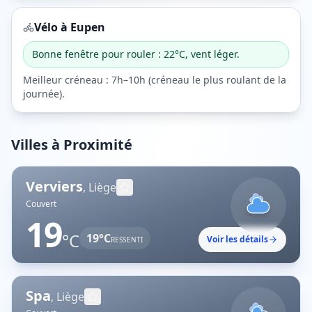
Vélo à
Eupen
Bonne fenêtre pour rouler : 22°C, vent léger.
Meilleur créneau :
7h–10h
(
créneau le plus roulant de la
journée
).
Villes à Proximité
Verviers
,
Liège
Couvert
19
°C
19
°C
Voir les détails
RESSENTI
Spa
,
Liège