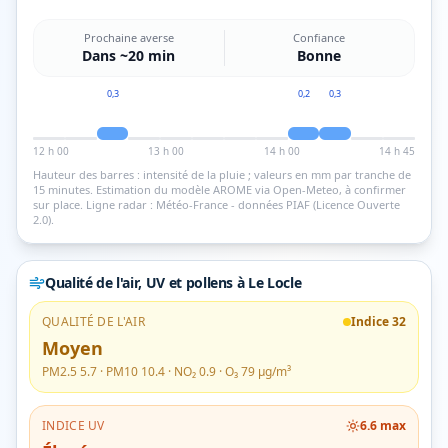
Prochaine averse
Confiance
Dans ~20 min
Bonne
0,3
0,2
0,3
12 h 00
13 h 00
14 h 00
14 h 45
Hauteur des barres : intensité de la pluie ; valeurs en mm par tranche de
15 minutes.
Estimation du modèle AROME via Open-Meteo, à confirmer
sur place.
Ligne radar : Météo-France - données PIAF (Licence Ouverte
2.0).
Qualité de l'air, UV et pollens
à Le Locle
QUALITÉ DE L'AIR
Indice
32
Moyen
PM2.5
5.7
· PM10
10.4
· NO₂
0.9
· O₃
79
µg/m³
INDICE UV
6.6
max