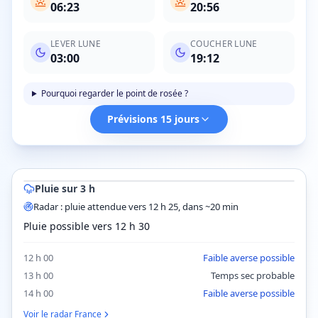
06:23
20:56
LEVER LUNE
COUCHER LUNE
03:00
19:12
Pourquoi regarder le point de rosée ?
Prévisions 15 jours
© OpenStreetMap contributors © CARTO
Besançon
Montbéliard
Payerne
Bienne
Le Locle
Pluie sur 3 h
Radar pluie ·
Le Locle
dans 20 min (10 h 25) · prévision
Radar : pluie attendue vers 12 h 25, dans ~20 min
Pluie possible vers 12 h 30
12 h 00
Faible averse possible
13 h 00
Temps sec probable
14 h 00
Faible averse possible
Voir le radar France