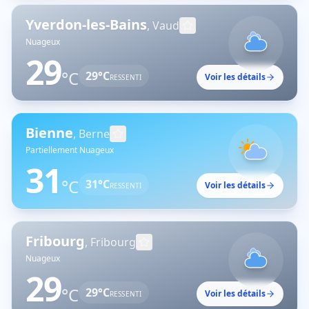
Yverdon-les-Bains
,
Vaud
Nuageux
29
°C
29
°C
Voir les détails
RESSENTI
Bienne
,
Berne
Partiellement Nuageux
31
°C
31
°C
Voir les détails
RESSENTI
Fribourg
,
Fribourg
Nuageux
29
°C
29
°C
Voir les détails
RESSENTI