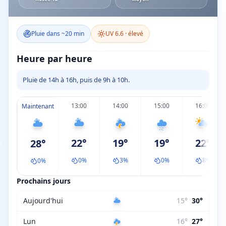
Pluie dans ~20 min
UV
6.6
·
élevé
Heure par heure
Pluie de 14h à 16h, puis de 9h à 10h.
13:00
14:00
15:00
16:00
Maintenant
22
°
19
°
19
°
22
°
28
°
0
%
3
%
0
%
8
%
0
%
Prochains jours
Aujourd'hui
15
°
30
°
Lun
16
°
27
°