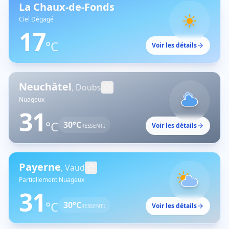
La Chaux-de-Fonds
Ciel Dégagé
17
°C
Voir les détails
Neuchâtel
,
Doubs
Nuageux
31
°C
30
°C
Voir les détails
RESSENTI
Payerne
,
Vaud
Partiellement Nuageux
31
°C
30
°C
Voir les détails
RESSENTI