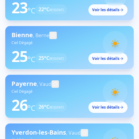
23
°C
22
°C
Voir les détails
RESSENTI
Bienne
,
Berne
Ciel Dégagé
25
°C
25
°C
Voir les détails
RESSENTI
Payerne
,
Vaud
Ciel Dégagé
26
°C
26
°C
Voir les détails
RESSENTI
Yverdon-les-Bains
,
Vaud