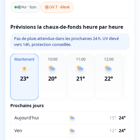
Air ·
bon
UV
7
·
élevé
Prévisions la chaux-de-fonds heure par heure
Pas de pluie attendue dans les prochaines 24 h. UV élevé
vers 14h, protection conseillée.
Maintenant
10:00
11:00
12:00
13:0
23
°
20
°
21
°
22
°
22
Prochains jours
Aujourd'hui
15
°
24
°
Ven
12
°
24
°