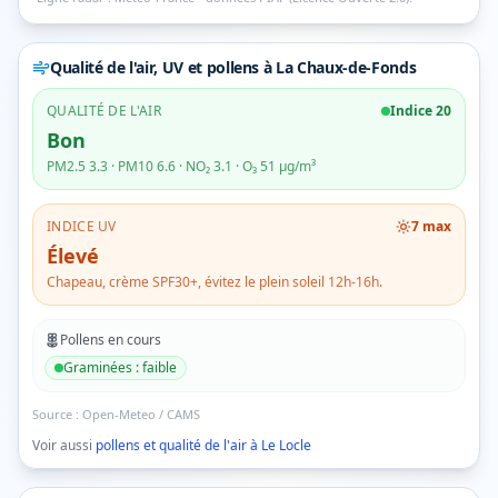
Qualité de l'air, UV et pollens
à La Chaux-de-Fonds
QUALITÉ DE L'AIR
Indice
20
Bon
PM2.5
3.3
· PM10
6.6
· NO₂
3.1
· O₃
51
µg/m³
INDICE UV
7
max
Élevé
Chapeau, crème SPF30+, évitez le plein soleil 12h-16h.
Pollens en cours
Graminées
:
faible
Source :
Open-Meteo / CAMS
Voir aussi
pollens et qualité de l'air à
Le Locle