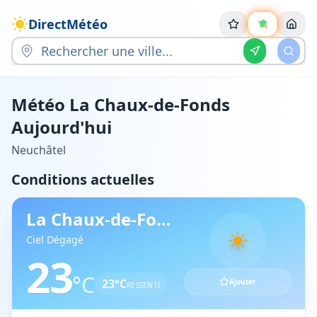
DirectMétéo
Météo
La Chaux-de-Fonds
Aujourd'hui
Neuchâtel
Conditions actuelles
La Chaux-de-Fonds
,
Neuchâtel
Ciel Dégagé
23
°C
23
°C
Ajouter
RESSENTI