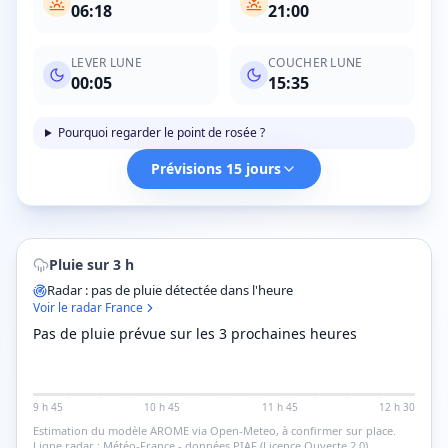
06:18
21:00
LEVER LUNE
COUCHER LUNE
00:05
15:35
Pourquoi regarder le point de rosée ?
Prévisions 15 jours
Pluie sur 3 h
Radar : pas de pluie détectée dans l'heure
Voir le radar France
Pas de pluie prévue sur les 3 prochaines heures
9 h 45
10 h 45
11 h 45
12 h 30
Estimation du modèle AROME via Open-Meteo, à confirmer sur place.
Ligne radar : Météo-France - données PIAF (Licence Ouverte 2.0).