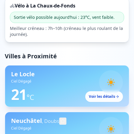
Vélo à
La Chaux-de-Fonds
Sortie vélo possible aujourd’hui : 23°C, vent faible.
Meilleur créneau :
7h–10h
(
créneau le plus roulant de la
journée
).
Villes à Proximité
Le Locle
Ciel Dégagé
21
°C
Voir les détails
Neuchâtel
,
Doubs
Ciel Dégagé