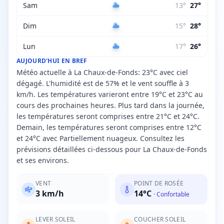
Sam
13
°
27
°
Dim
15
°
28
°
Lun
17
°
26
°
AUJOURD'HUI EN BREF
Météo actuelle à La Chaux-de-Fonds: 23°C avec ciel
dégagé. L'humidité est de 57% et le vent souffle à 3
km/h. Les températures varieront entre 19°C et 23°C au
cours des prochaines heures. Plus tard dans la journée,
les températures seront comprises entre 21°C et 24°C.
Demain, les températures seront comprises entre 12°C
et 24°C avec Partiellement nuageux. Consultez les
prévisions détaillées ci-dessous pour La Chaux-de-Fonds
et ses environs.
VENT
POINT DE ROSÉE
3
km/h
14
°C
·
Confortable
LEVER SOLEIL
COUCHER SOLEIL