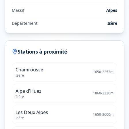
Massif
Alpes
Département
Isère
Stations à proximité
Chamrousse
1650
-
2253
m
Isère
Alpe d'Huez
1860
-
3330
m
Isère
Les Deux Alpes
1650
-
3600
m
Isère