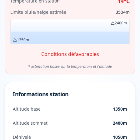
14
°C
Température en station
Limite pluie/neige estimée
3504
m
2400
m
1350
m
Conditions défavorables
* Estimation basée sur la température et l'altitude
Informations station
Altitude base
1350
m
Altitude sommet
2400
m
Dénivelé
1050
m