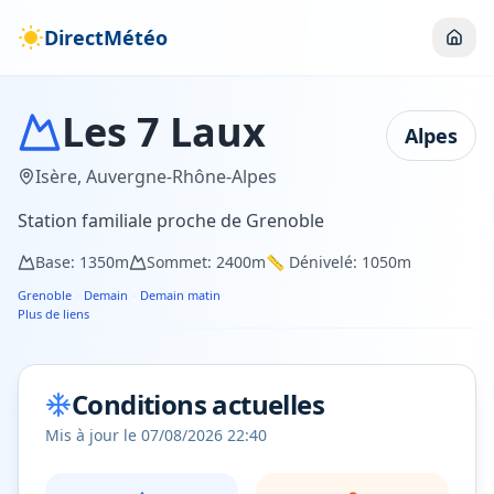
DirectMétéo
Les 7 Laux
Alpes
Isère
,
Auvergne-Rhône-Alpes
Station familiale proche de Grenoble
Base:
1350
m
Sommet:
2400
m
📏 Dénivelé:
1050
m
Grenoble
·
Demain
·
Demain matin
Plus de liens
Conditions actuelles
Mis à jour le
07/08/2026 22:40