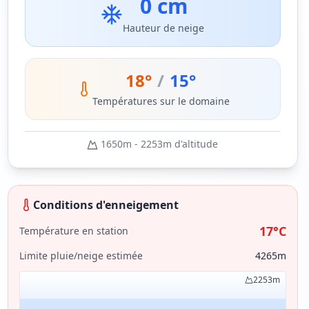
0 cm
Hauteur de neige
18
°
/
15
°
Températures sur le domaine
1650
m -
2253
m d'altitude
Conditions d'enneigement
17
°C
Température en station
Limite pluie/neige estimée
4265
m
2253
m