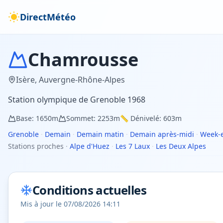
DirectMétéo
Chamrousse
Isère
,
Auvergne-Rhône-Alpes
Station olympique de Grenoble 1968
Base:
1650
m
Sommet:
2253
m
📏 Dénivelé:
603
m
Grenoble
·
Demain
·
Demain matin
·
Demain après-midi
·
Week-
Stations proches
·
Alpe d'Huez
·
Les 7 Laux
·
Les Deux Alpes
Conditions actuelles
Mis à jour le
07/08/2026 14:11