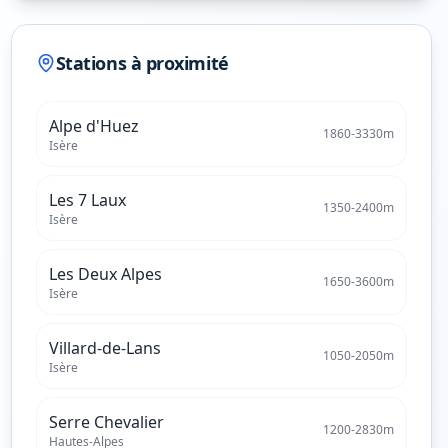
Stations à proximité
Alpe d'Huez
1860
-
3330
m
Isère
Les 7 Laux
1350
-
2400
m
Isère
Les Deux Alpes
1650
-
3600
m
Isère
Villard-de-Lans
1050
-
2050
m
Isère
Serre Chevalier
1200
-
2830
m
Hautes-Alpes