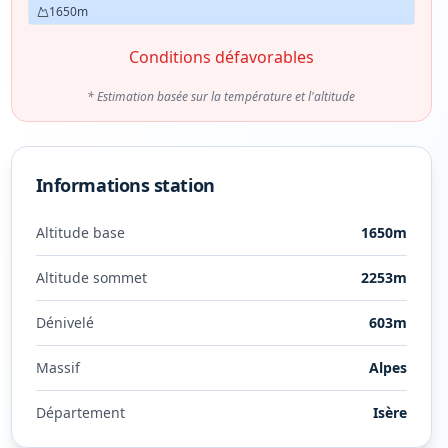
1650
m
Conditions défavorables
* Estimation basée sur la température et l'altitude
Informations station
Altitude base
1650
m
Altitude sommet
2253
m
Dénivelé
603
m
Massif
Alpes
Département
Isère