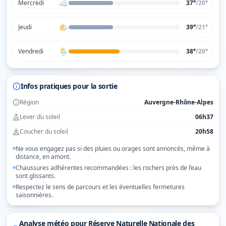
☁️
Mercredi
37°
/
20
°
🌤️
Jeudi
39°
/
21
°
🌦️
Vendredi
38°
/
20
°
Infos pratiques pour la sortie
Région
Auvergne-Rhône-Alpes
Lever du soleil
06h37
Coucher du soleil
20h58
Ne vous engagez pas si des pluies ou orages sont annoncés, même à
distance, en amont.
Chaussures adhérentes recommandées : les rochers près de l’eau
sont glissants.
Respectez le sens de parcours et les éventuelles fermetures
saisonnières.
Analyse météo pour
Réserve Naturelle Nationale des