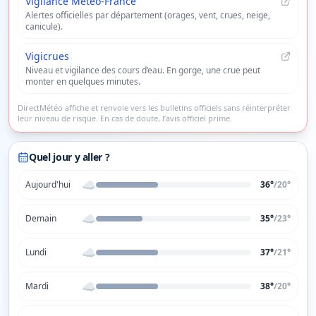
Vigilance Météo-France
Alertes officielles par département (orages, vent, crues, neige,
canicule).
Vigicrues
Niveau et vigilance des cours d’eau. En gorge, une crue peut
monter en quelques minutes.
DirectMétéo affiche et renvoie vers les bulletins officiels sans réinterpréter
leur niveau de risque. En cas de doute, l’avis officiel prime.
Quel jour y aller ?
☁️
Aujourd'hui
36°
/
20
°
☁️
Demain
35°
/
23
°
☁️
Lundi
37°
/
21
°
☁️
Mardi
38°
/
20
°