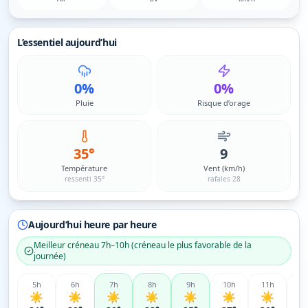
L’essentiel aujourd’hui
0%
0%
Pluie
Risque d’orage
35°
9
Température
Vent (km/h)
ressenti 35°
rafales 28
Aujourd’hui heure par heure
Meilleur créneau
7h–10h
(
créneau le plus favorable de la
journée
)
5
h
6
h
7
h
8
h
9
h
10
h
11
h
12
☀️
☀️
☀️
☀️
☀️
☀️
☀️
☀