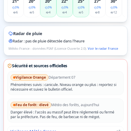
21°
20°
20°
22°
25°
27°
30°
3
0
%
0
%
0
%
0
%
0
%
0
%
0
%
6
5
4
4
5
8
12
Radar de pluie
Radar : pas de pluie détectée dans l'heure
Météo-France - données PIAF (Licence Ouverte 2.0).
Voir le radar France
Sécurité et sources officielles
Vigilance
Orange
Département
07
Phénomènes suivis :
canicule
.
Niveau orange ou plus : reportez si
nécessaire et suivez le bulletin officiel.
Feu de forêt :
élevé
Météo des forêts, aujourd'hui
Danger
élevé
: l'accès au massif peut être réglementé ou fermé
par la préfecture. Pas de feu, de barbecue ni de mégot.