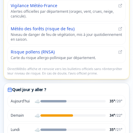
Vigilance Météo-France
Alertes officielles par département (orages, vent, crues, neige,
canicule).
Météo des forêts (risque de feu)
Niveau de danger de feu de végétation, mis à jour quotidiennement
en saison.
Risque pollens (RNSA)
Carte du risque allergo-pollinique par département.
DirectMétéo affiche et renvoie vers les bulletins officiels sans réinterpréter
leur niveau de risque. En cas de doute, l’avis officiel prime.
Quel jour y aller ?
☁️
Aujourd'hui
35°
/
20
°
☁️
Demain
34°
/
22
°
☁️
Lundi
35°
/
21
°