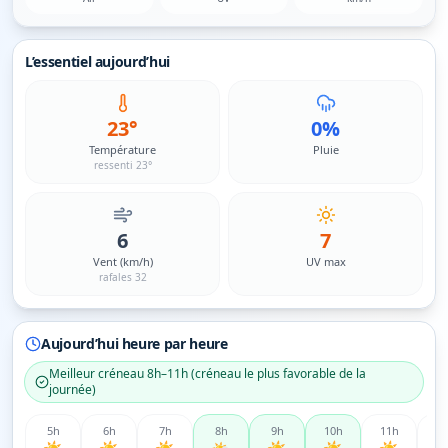
L’essentiel aujourd’hui
23°
0%
Température
Pluie
ressenti 23°
6
7
Vent (km/h)
UV max
rafales 32
Aujourd’hui heure par heure
Meilleur créneau
8h–11h
(
créneau le plus favorable de la
journée
)
5
h
6
h
7
h
8
h
9
h
10
h
11
h
12