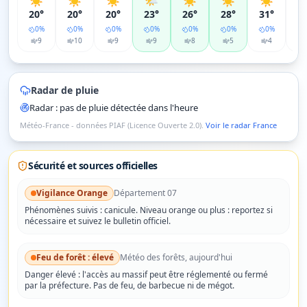
☀️
☀️
☀️
🌤️
☀️
☀️
☀️
☀
20°
20°
20°
23°
26°
28°
31°
3
0
%
0
%
0
%
0
%
0
%
0
%
0
%
9
10
9
9
8
5
4
Radar de pluie
Radar : pas de pluie détectée dans l'heure
Météo-France - données PIAF (Licence Ouverte 2.0).
Voir le radar France
Sécurité et sources officielles
Vigilance
Orange
Département
07
Phénomènes suivis :
canicule
.
Niveau orange ou plus : reportez si
nécessaire et suivez le bulletin officiel.
Feu de forêt :
élevé
Météo des forêts, aujourd'hui
Danger
élevé
: l'accès au massif peut être réglementé ou fermé
par la préfecture. Pas de feu, de barbecue ni de mégot.