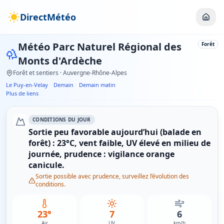
DirectMétéo
Météo
Parc Naturel Régional des
Forêt
Monts d'Ardèche
Forêt et sentiers
· Auvergne-Rhône-Alpes
Le Puy-en-Velay
·
Demain
·
Demain matin
Plus de liens
CONDITIONS DU JOUR
Sortie peu favorable aujourd’hui (balade en
forêt) : 23°C, vent faible, UV élevé en milieu de
journée, prudence : vigilance orange
canicule.
Sortie possible avec prudence, surveillez l’évolution des
conditions.
23°
7
6
Air
UV
km/h