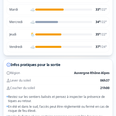
☁️
Mardi
33°
/
22
°
☁️
Mercredi
34°
/
22
°
🌦️
Jeudi
35°
/
22
°
☁️
Vendredi
37°
/
24
°
Infos pratiques pour la sortie
Région
Auvergne-Rhône-Alpes
Lever du soleil
06h37
Coucher du soleil
21h00
Restez sur les sentiers balisés et pensez à inspecter la présence de
tiques au retour.
En été et dans le sud, l’accès peut être réglementé ou fermé en cas de
risque de feu élevé.