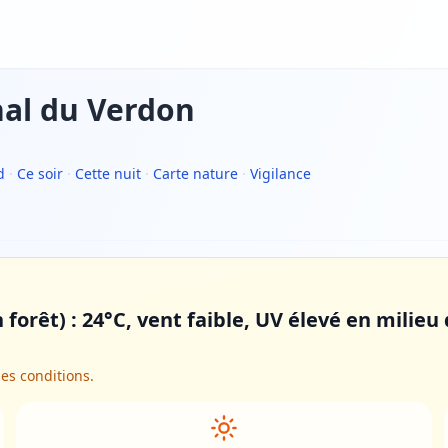
nal du Verdon
d
·
Ce soir
·
Cette nuit
·
Carte nature
·
Vigilance
 forêt) : 24°C, vent faible, UV élevé en milie
des conditions.