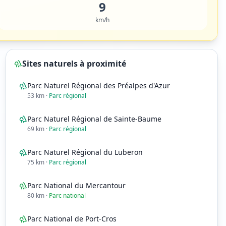
9
km/h
Sites naturels à proximité
Parc Naturel Régional des Préalpes d'Azur
53
km
·
Parc régional
Parc Naturel Régional de Sainte-Baume
69
km
·
Parc régional
Parc Naturel Régional du Luberon
75
km
·
Parc régional
Parc National du Mercantour
80
km
·
Parc national
20
h
21
h
☀️
☀️
Parc National de Port-Cros
23°
21°