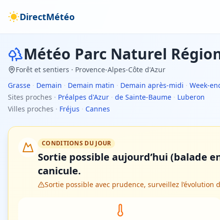
DirectMétéo
Météo
Parc Naturel Régio
Forêt et sentiers
· Provence-Alpes-Côte d'Azur
Grasse
·
Demain
·
Demain matin
·
Demain après-midi
·
Week-en
Sites proches
·
Préalpes d'Azur
·
de Sainte-Baume
·
Luberon
Villes proches
·
Fréjus
·
Cannes
CONDITIONS DU JOUR
Sortie possible aujourd’hui (balade en
canicule.
Sortie possible avec prudence, surveillez l’évolution 