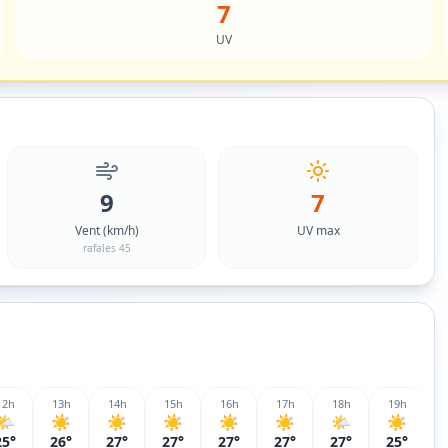
7
UV
9
7
Vent (km/h)
UV max
rafales 45
12
h
13
h
14
h
15
h
16
h
17
h
18
h
19
h
🌤️
☀️
☀️
☀️
☀️
☀️
🌤️
☀️
25°
26°
27°
27°
27°
27°
27°
25°