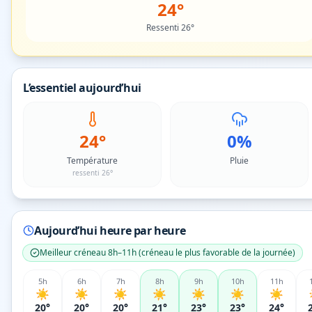
24°
Ressenti 26°
L’essentiel aujourd’hui
24°
0%
Température
Pluie
ressenti 26°
Aujourd’hui heure par heure
Meilleur créneau
8h–11h
(
créneau le plus favorable de la journée
)
5
h
6
h
7
h
8
h
9
h
10
h
11
h
☀️
☀️
☀️
☀️
☀️
☀️
☀️
20°
20°
20°
21°
23°
23°
24°