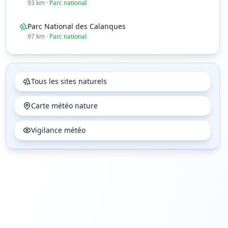
93
km
·
Parc national
0
%
0
%
16
15
Parc National des Calanques
97
km
·
Parc national
Tous les sites naturels
Carte météo nature
Vigilance météo