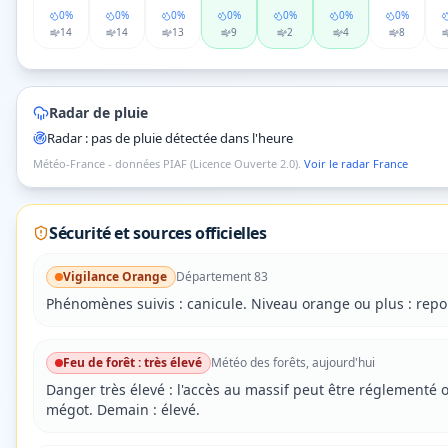
0
%
0
%
0
%
0
%
0
%
0
%
0
%
14
14
13
9
2
4
8
Radar de pluie
Radar : pas de pluie détectée dans l'heure
Météo-France - données PIAF (Licence Ouverte 2.0).
Voir le radar France
Sécurité et sources officielles
Vigilance
Orange
Département
83
Phénomènes suivis :
canicule
.
Niveau orange ou plus : reporte
Feu de forêt :
très élevé
Météo des forêts, aujourd'hui
Danger
très élevé
: l'accès au massif peut être réglementé 
mégot.
Demain : élevé.