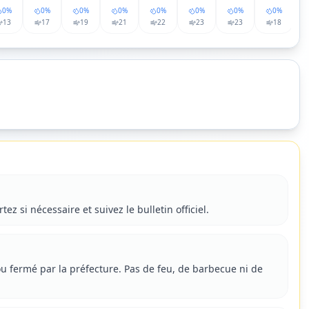
0
%
0
%
0
%
0
%
0
%
0
%
0
%
0
%
13
17
19
21
22
23
23
18
z si nécessaire et suivez le bulletin officiel.
ou fermé par la préfecture. Pas de feu, de barbecue ni de