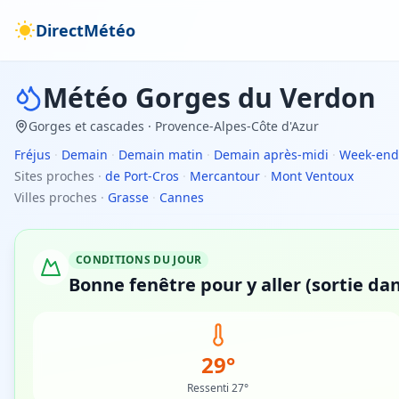
DirectMétéo
Météo
Gorges du Verdon
Gorges et cascades
· Provence-Alpes-Côte d'Azur
Fréjus
·
Demain
·
Demain matin
·
Demain après-midi
·
Week-end
Sites proches
·
de Port-Cros
·
Mercantour
·
Mont Ventoux
Villes proches
·
Grasse
·
Cannes
CONDITIONS DU JOUR
Bonne fenêtre pour y aller (sortie dan
29°
Ressenti 27°