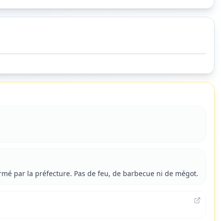
© OpenStreetMap contributors © CARTO
Grasse
Nice
du Verdon
ermé par la préfecture. Pas de feu, de barbecue ni de mégot.