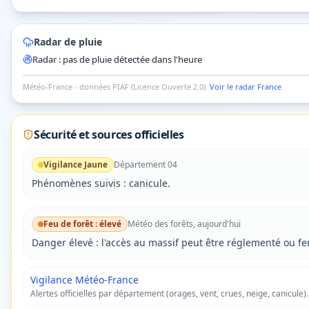
Radar de pluie
Radar : pas de pluie détectée dans l'heure
Salon-de-Provence
Aix-en-Provence
Gorges 
Météo-France - données PIAF (Licence Ouverte 2.0).
Voir le radar France
Radar pluie ·
Gorges du Verdon
dans 20 min (16 h 00) · prévision
Sécurité et sources officielles
Vigilance
Jaune
Département
04
Phénomènes suivis :
canicule
.
Feu de forêt :
élevé
Météo des forêts, aujourd'hui
Danger
élevé
: l'accès au massif peut être réglementé ou f
Vigilance Météo-France
Alertes officielles par département (orages, vent, crues, neige, canicule).