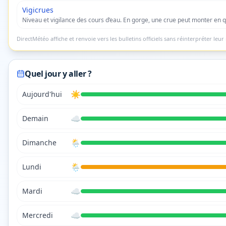
Vigicrues
Niveau et vigilance des cours d’eau. En gorge, une crue peut monter en 
DirectMétéo affiche et renvoie vers les bulletins officiels sans réinterpréter leur 
Quel jour y aller ?
☀️
Aujourd'hui
☁️
Demain
🌦️
Dimanche
🌦️
Lundi
☁️
Mardi
☁️
Mercredi