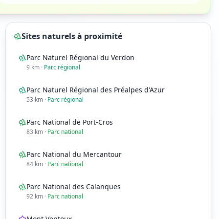
Sites naturels à proximité
Parc Naturel Régional du Verdon
9
km
·
Parc régional
Parc Naturel Régional des Préalpes d'Azur
53
km
·
Parc régional
Parc National de Port-Cros
83
km
·
Parc national
Parc National du Mercantour
84
km
·
Parc national
20
h
21
h
☀️
☀️
Parc National des Calanques
26°
23°
92
km
·
Parc national
0
%
0
%
13
8
Mont Ventoux