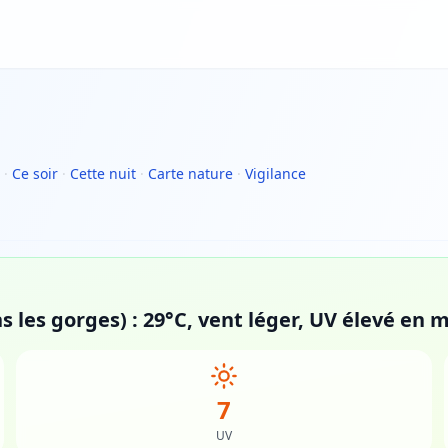
·
Ce soir
·
Cette nuit
·
Carte nature
·
Vigilance
s les gorges) : 29°C, vent léger, UV élevé en m
7
UV