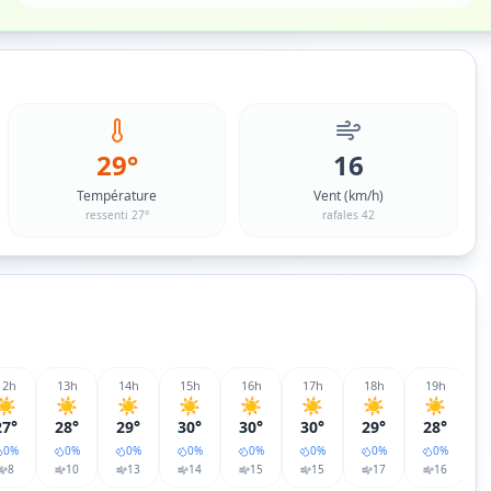
29°
16
Température
Vent (km/h)
ressenti 27°
rafales 42
12
h
13
h
14
h
15
h
16
h
17
h
18
h
19
h
☀️
☀️
☀️
☀️
☀️
☀️
☀️
☀️
27°
28°
29°
30°
30°
30°
29°
28°
0
%
0
%
0
%
0
%
0
%
0
%
0
%
0
%
8
10
13
14
15
15
17
16