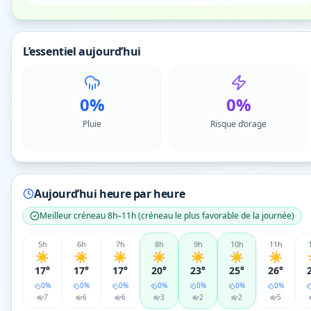
L’essentiel aujourd’hui
0%
0%
Pluie
Risque d’orage
Aujourd’hui heure par heure
Meilleur créneau
8h–11h
(
créneau le plus favorable de la journée
)
5
h
6
h
7
h
8
h
9
h
10
h
11
h
☀️
☀️
☀️
☀️
☀️
☀️
☀️
17°
17°
17°
20°
23°
25°
26°
0
%
0
%
0
%
0
%
0
%
0
%
0
%
7
6
6
3
2
2
5