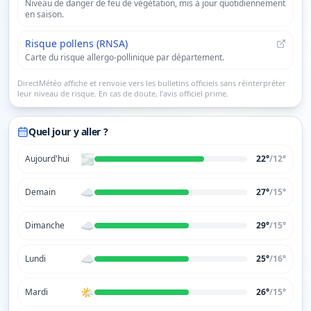
Niveau de danger de feu de végétation, mis à jour quotidiennement
en saison.
Risque pollens (RNSA)
Carte du risque allergo-pollinique par département.
DirectMétéo affiche et renvoie vers les bulletins officiels sans réinterpréter
leur niveau de risque. En cas de doute, l’avis officiel prime.
Quel jour y aller ?
🌫️
Aujourd'hui
22°
/
12
°
☁️
Demain
27°
/
15
°
☁️
Dimanche
29°
/
15
°
☁️
Lundi
25°
/
16
°
🌤️
Mardi
26°
/
15
°