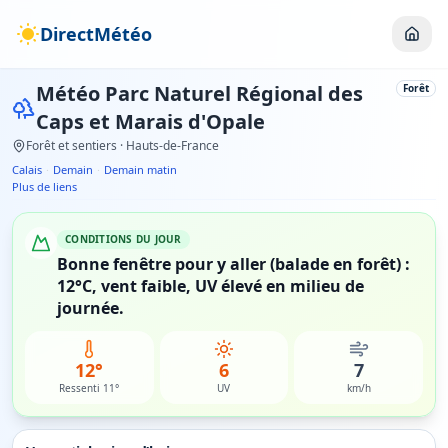
DirectMétéo
Météo
Parc Naturel Régional des
Forêt
Caps et Marais d'Opale
Forêt et sentiers
· Hauts-de-France
Calais
·
Demain
·
Demain matin
Plus de liens
CONDITIONS DU JOUR
Bonne fenêtre pour y aller (balade en forêt) :
12°C, vent faible, UV élevé en milieu de
journée.
12°
6
7
Ressenti 11°
UV
km/h