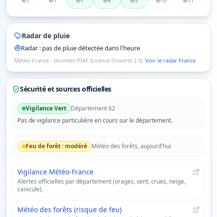
7
7
7
6
5
10
11
Radar de pluie
Radar : pas de pluie détectée dans l'heure
Météo-France - données PIAF (Licence Ouverte 2.0).
Voir le radar France
Sécurité et sources officielles
Vigilance
Vert
Département
62
Pas de vigilance particulière en cours sur le département.
Feu de forêt :
modéré
Météo des forêts, aujourd'hui
Vigilance Météo-France
Alertes officielles par département (orages, vent, crues, neige,
canicule).
Météo des forêts (risque de feu)