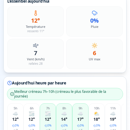
L’essentiel aujourd’hui
12°
0%
Température
Pluie
ressenti 11°
7
6
Vent (km/h)
UV max
rafales 28
Aujourd’hui heure par heure
Meilleur créneau
7h–10h
(
créneau le plus favorable de la
journée
)
5
h
6
h
7
h
8
h
9
h
10
h
11
h
12
☁️
🌫️
🌫️
☁️
☁️
⛅
☁️
12°
12°
12°
14°
17°
18°
19°
2
0
%
0
%
0
%
0
%
0
%
0
%
0
%