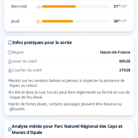
☁️
Mercredi
31°
/
15
°
⛅
Jeudi
36°
/
17
°
Infos pratiques pour la sortie
Région
Hauts-de-France
Lever du soleil
06h28
Coucher du soleil
21h28
Restez sur les sentiers balisés et pensez à inspecter la présence de
tiques au retour.
En été et dans le sud, l’accès peut être réglementé ou fermé en cas de
risque de feu élevé.
Après de fortes pluies, certains passages peuvent être boueux ou
glissants.
Analyse météo pour
Parc Naturel Régional des Caps et
Marais d'Opale