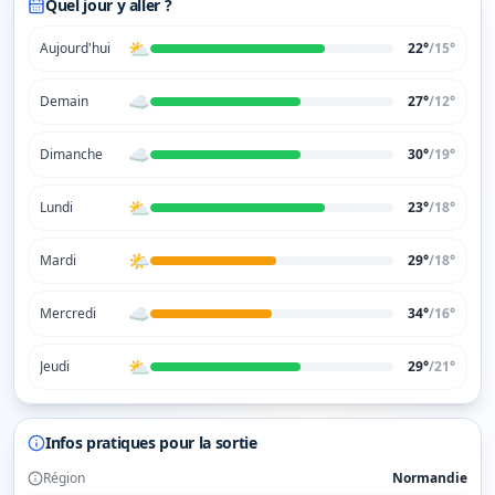
Quel jour y aller ?
⛅
Aujourd'hui
22°
/
15
°
☁️
Demain
27°
/
12
°
☁️
Dimanche
30°
/
19
°
⛅
Lundi
23°
/
18
°
🌤️
Mardi
29°
/
18
°
☁️
Mercredi
34°
/
16
°
⛅
Jeudi
29°
/
21
°
Infos pratiques pour la sortie
Région
Normandie