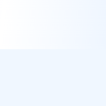
DirectMétéo
Météo simple, rapide et intelligente.
Données sécurisées et privées
Cap sur la plage ? Plage du Jour