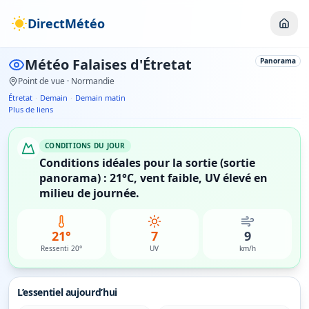
DirectMétéo
Météo
Falaises d'Étretat
Panorama
Point de vue
· Normandie
Étretat
·
Demain
·
Demain matin
Plus de liens
CONDITIONS DU JOUR
Conditions idéales pour la sortie (sortie
panorama) : 21°C, vent faible, UV élevé en
milieu de journée.
21°
7
9
Ressenti 20°
UV
km/h
L’essentiel aujourd’hui