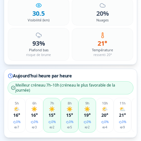
30.5
20%
Visibilité (km)
Nuages
93%
21°
Plafond bas
Température
risque de brume
ressenti 20°
Aujourd’hui heure par heure
Meilleur créneau
7h–10h
(
créneau le plus favorable de la
journée
)
5
h
6
h
7
h
8
h
9
h
10
h
11
h
12
🌤️
☀️
☀️
☀️
☀️
🌤️
⛅
16°
16°
15°
15°
19°
20°
21°
2
0
%
0
%
0
%
0
%
0
%
0
%
0
%
7
3
2
5
2
4
9