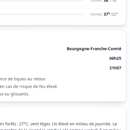
36°
/
18
°
Correct
37°
/
22
°
Correct
Bourgogne-Franche-Comté
06h25
21h07
ence de tiques au retour.
en cas de risque de feu élevé.
x ou glissants.
n forêt) : 27°C, vent léger, UV élevé en milieu de journée. Le