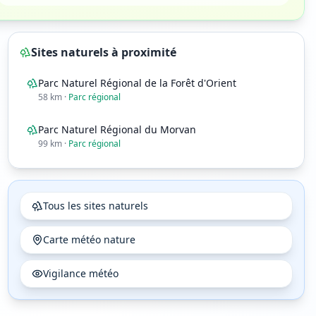
Sites naturels à proximité
Parc Naturel Régional de la Forêt d'Orient
58
km
·
Parc régional
Parc Naturel Régional du Morvan
99
km
·
Parc régional
Tous les sites naturels
Carte météo nature
20
h
21
h
22
h
☀️
☀️
☀️
Vigilance météo
25°
22°
19°
0
%
0
%
0
%
9
7
5