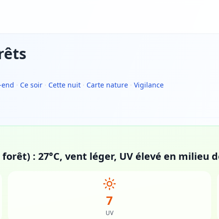
rêts
-end
·
Ce soir
·
Cette nuit
·
Carte nature
·
Vigilance
forêt) : 27°C, vent léger, UV élevé en milieu 
7
UV