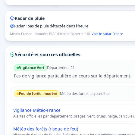
Radar de pluie
Radar : pas de pluie détectée dans l'heure
Météo-France - données PIAF (Licence Ouverte 2.0).
Voir le radar France
Sécurité et sources officielles
Vigilance
Vert
Département
21
Pas de vigilance particulière en cours sur le département.
Feu de forêt :
modéré
Météo des forêts, aujourd'hui
Vigilance Météo-France
Alertes officielles par département (orages, vent, crues, neige, canicule).
Météo des forêts (risque de feu)
Niveau de danger de feu de végétation, mis à jour quotidiennement en s