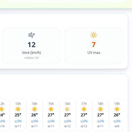
12
7
Vent (km/h)
UV max
rafales 24
12
h
13
h
14
h
15
h
16
h
17
h
18
h
19
h
☀️
☀️
☀️
☀️
🌤️
☀️
☀️
☀️
24°
25°
26°
27°
27°
27°
27°
26°
0
%
0
%
0
%
0
%
0
%
0
%
0
%
0
%
10
11
11
11
12
12
11
8