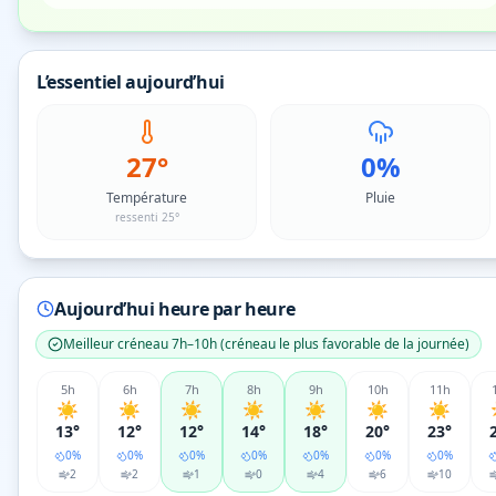
L’essentiel aujourd’hui
27°
0%
Température
Pluie
ressenti 25°
Aujourd’hui heure par heure
Meilleur créneau
7h–10h
(
créneau le plus favorable de la journée
)
5
h
6
h
7
h
8
h
9
h
10
h
11
h
☀️
☀️
☀️
☀️
☀️
☀️
☀️
13°
12°
12°
14°
18°
20°
23°
0
%
0
%
0
%
0
%
0
%
0
%
0
%
2
2
1
0
4
6
10