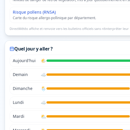
Risque pollens (RNSA)
Carte du risque allergo-pollinique par département.
DirectMétéo affiche et renvoie vers les bulletins officiels sans réinterpréter leur 
Quel jour y aller ?
🌤️
Aujourd'hui
☁️
Demain
🌦️
Dimanche
☁️
Lundi
⛅
Mardi