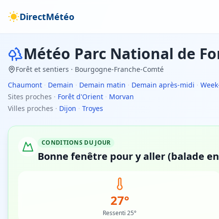
DirectMétéo
Météo
Parc National de Fo
Forêt et sentiers
· Bourgogne-Franche-Comté
Chaumont
·
Demain
·
Demain matin
·
Demain après-midi
·
Week
Sites proches
·
Forêt d'Orient
·
Morvan
Villes proches
·
Dijon
·
Troyes
CONDITIONS DU JOUR
Bonne fenêtre pour y aller (balade en 
27°
Ressenti 25°