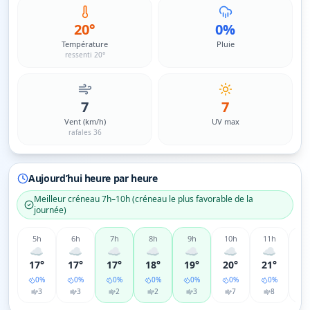
20°
0%
Température
Pluie
ressenti 20°
7
7
Vent (km/h)
UV max
rafales 36
Aujourd’hui heure par heure
Meilleur créneau
7h–10h
(
créneau le plus favorable de la
journée
)
5
h
6
h
7
h
8
h
9
h
10
h
11
h
12
☁️
☁️
☁️
☁️
☁️
☁️
☁️
17°
17°
17°
18°
19°
20°
21°
2
0
%
0
%
0
%
0
%
0
%
0
%
0
%
3
3
2
2
3
7
8