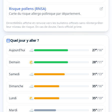
Risque pollens (RNSA)
Carte du risque allergo-pollinique par département.
DirectMétéo affiche et renvoie vers les bulletins officiels sans réinterpréter
leur niveau de risque. En cas de doute, l’avis officiel prime.
Quel jour y aller ?
☁️
Aujourd'hui
27°
/
16
°
🌤️
Demain
28°
/
11
°
☁️
Samedi
31°
/
13
°
☁️
Dimanche
35°
/
16
°
⛅
Lundi
35°
/
19
°
☁️
Mardi
35°
/
21
°