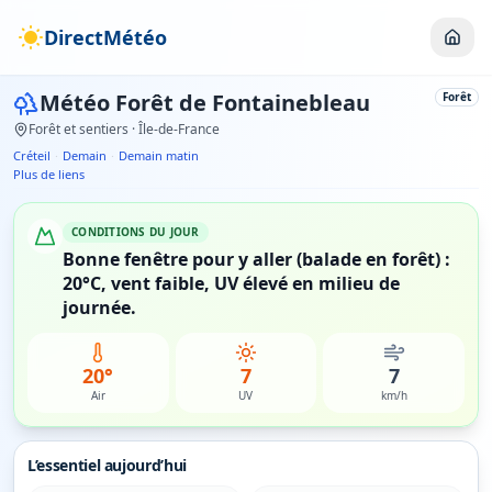
DirectMétéo
Météo
Forêt de Fontainebleau
Forêt
Forêt et sentiers
· Île-de-France
Créteil
·
Demain
·
Demain matin
Plus de liens
CONDITIONS DU JOUR
Bonne fenêtre pour y aller (balade en forêt) :
20°C, vent faible, UV élevé en milieu de
journée.
20°
7
7
Air
UV
km/h
L’essentiel aujourd’hui