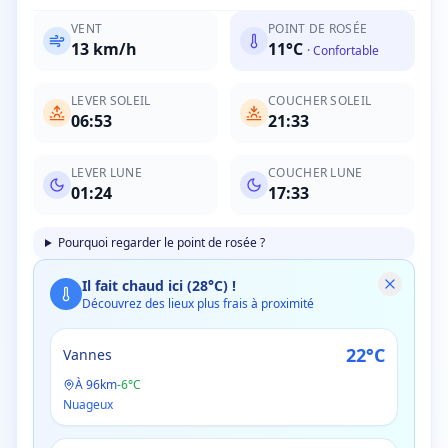
VENT
POINT DE ROSÉE
13
km/h
11
°C
·
Confortable
LEVER SOLEIL
COUCHER SOLEIL
06:53
21:33
LEVER LUNE
COUCHER LUNE
01:24
17:33
Pourquoi regarder le point de rosée ?
Il fait chaud ici (
28
°C) !
Découvrez des lieux plus frais à proximité
22
°C
Vannes
À
96
km
-
6
°C
Nuageux