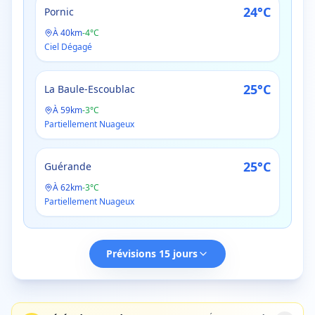
24
°C
Pornic
À
40
km
-
4
°C
Ciel Dégagé
25
°C
La Baule-Escoublac
À
59
km
-
3
°C
Partiellement Nuageux
25
°C
Guérande
À
62
km
-
3
°C
Partiellement Nuageux
Prévisions 15 jours