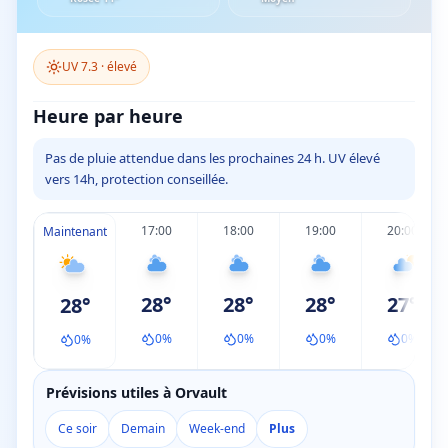
UV
7.3
·
élevé
Heure par heure
Pas de pluie attendue dans les prochaines 24 h. UV élevé
vers 14h, protection conseillée.
17:00
18:00
19:00
20:00
Maintenant
28
°
28
°
28
°
27
°
28
°
0
%
0
%
0
%
0
%
0
%
Prévisions utiles à Orvault
Ce soir
Demain
Week-end
Plus