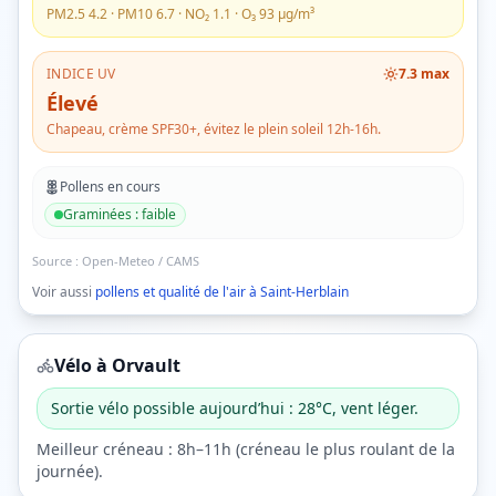
PM2.5
4.2
· PM10
6.7
· NO₂
1.1
· O₃
93
µg/m³
INDICE UV
7.3
max
Élevé
Chapeau, crème SPF30+, évitez le plein soleil 12h-16h.
Pollens en cours
Graminées
:
faible
Source :
Open-Meteo / CAMS
Voir aussi
pollens et qualité de l'air à
Saint-Herblain
Vélo à
Orvault
Sortie vélo possible aujourd’hui : 28°C, vent léger.
Meilleur créneau :
8h–11h
(
créneau le plus roulant de la
journée
).