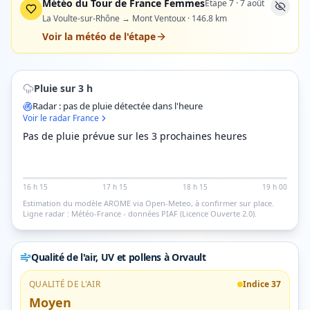
Météo du Tour de France Femmes
Étape
7
·
7 août
La Voulte-sur-Rhône → Mont Ventoux
·
146.8
km
Voir la météo de l'étape
Pluie sur 3 h
Radar : pas de pluie détectée dans l'heure
Voir le radar France
Pas de pluie prévue sur les 3 prochaines heures
16 h 15
17 h 15
18 h 15
19 h 00
Estimation du modèle AROME via Open-Meteo, à confirmer sur place.
Ligne radar : Météo-France - données PIAF (Licence Ouverte 2.0).
Qualité de l'air, UV et pollens
à Orvault
QUALITÉ DE L'AIR
Indice
37
Moyen