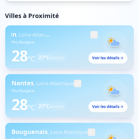
Villes à Proximité
Saint-Herblain
,
Loire-Atlantique
Peu Nuageux
28
°C
27
°C
Voir les détails
RESSENTI
Nantes
,
Loire-Atlantique
Peu Nuageux
28
°C
27
°C
Voir les détails
RESSENTI
Bouguenais
,
Loire-Atlantique