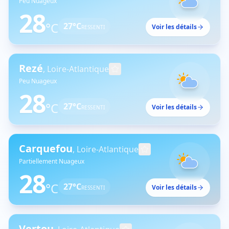
Peu Nuageux
28
°C
27
°C
Voir les détails
RESSENTI
Rezé
,
Loire-Atlantique
Peu Nuageux
28
°C
27
°C
Voir les détails
RESSENTI
Carquefou
,
Loire-Atlantique
Partiellement Nuageux
28
°C
27
°C
Voir les détails
RESSENTI
Vertou