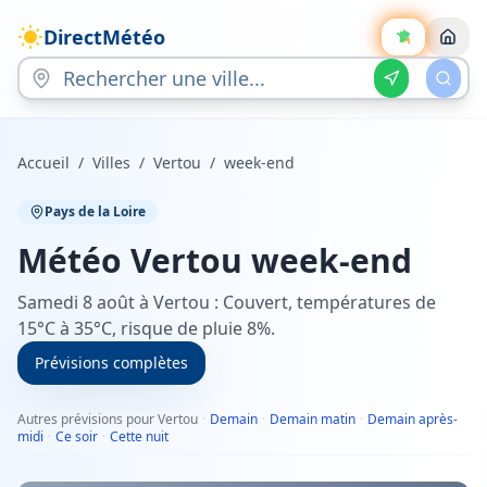
DirectMétéo
Accueil
/
Villes
/
Vertou
/
week-end
Pays de la Loire
Météo
Vertou
week-end
Samedi 8 août à Vertou : Couvert, températures de
15°C à 35°C, risque de pluie 8%.
Prévisions complètes
Autres prévisions pour Vertou
·
Demain
·
Demain matin
·
Demain après-
midi
·
Ce soir
·
Cette nuit