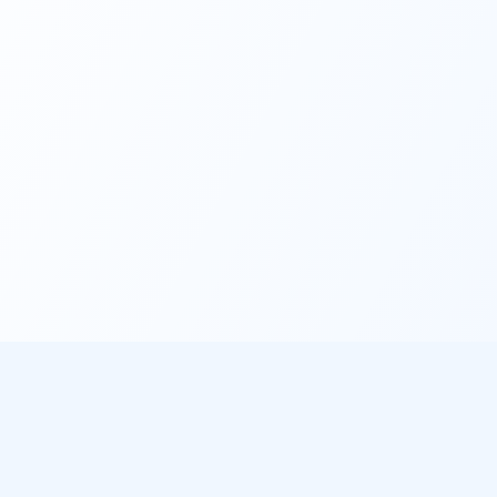
éo
À propos