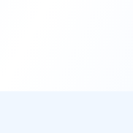
DirectMétéo
Mét