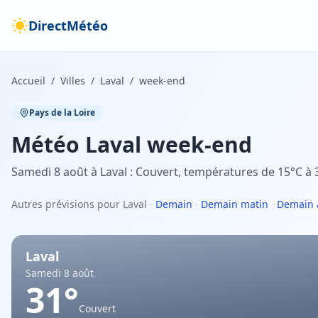
DirectMétéo
Accueil
/
Villes
/
Laval
/
week-end
Pays de la Loire
Météo
Laval
week-end
Samedi 8 août à Laval : Couvert, températures de 15°C à 
Autres prévisions pour Laval
·
Demain
·
Demain matin
·
Demain 
Laval
Samedi 8 août
31
°
Couvert