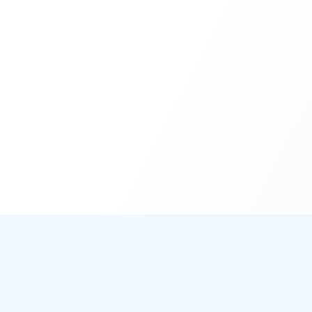
DirectMétéo
Mét