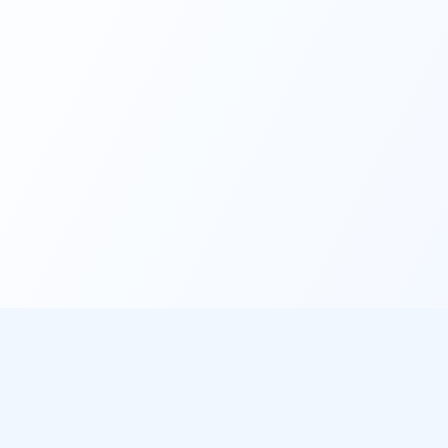
éo
À propos