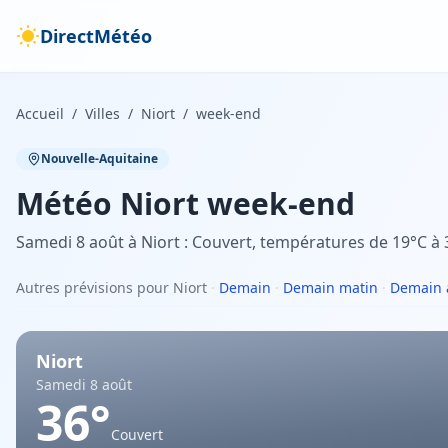
DirectMétéo
Accueil
/
Villes
/
Niort
/
week-end
Nouvelle-Aquitaine
Météo
Niort
week-end
Samedi 8 août à Niort : Couvert, températures de 19°C à 
Autres prévisions pour Niort
·
Demain
·
Demain matin
·
Demain 
Niort
Samedi 8 août
36
°
Couvert