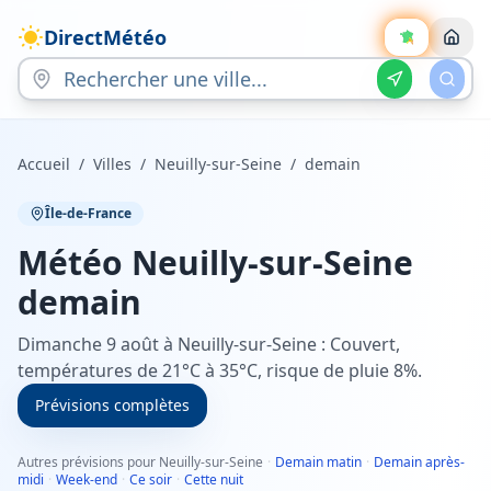
DirectMétéo
Accueil
/
Villes
/
Neuilly-sur-Seine
/
demain
Île-de-France
Météo
Neuilly-sur-Seine
demain
Dimanche 9 août à Neuilly-sur-Seine : Couvert,
températures de 21°C à 35°C, risque de pluie 8%.
Prévisions complètes
Autres prévisions pour Neuilly-sur-Seine
·
Demain matin
·
Demain après-
midi
·
Week-end
·
Ce soir
·
Cette nuit