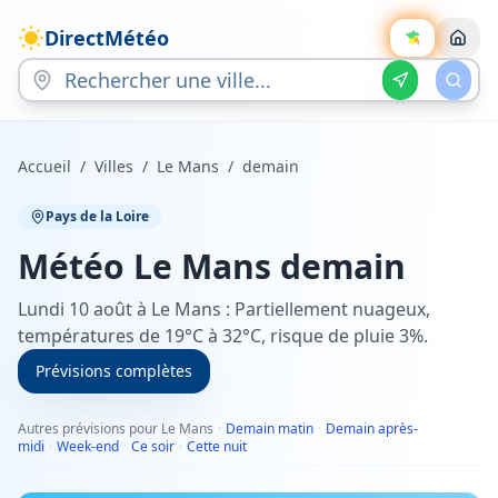
DirectMétéo
Accueil
/
Villes
/
Le Mans
/
demain
Pays de la Loire
Météo
Le Mans
demain
Lundi 10 août à Le Mans : Partiellement nuageux,
températures de 19°C à 32°C, risque de pluie 3%.
Prévisions complètes
Autres prévisions pour Le Mans
·
Demain matin
·
Demain après-
midi
·
Week-end
·
Ce soir
·
Cette nuit