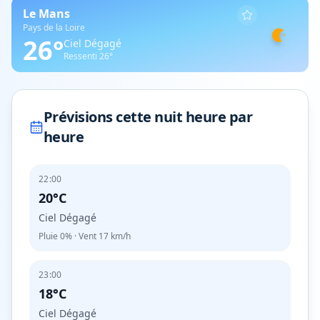
Le Mans
Pays de la Loire
26
°
Ciel Dégagé
Ressenti
26
°
Prévisions cette nuit heure par
heure
22:00
20°C
Ciel Dégagé
Pluie
0%
· Vent
17
km/h
23:00
18°C
Ciel Dégagé