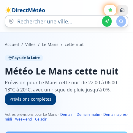
DirectMétéo
Accueil
/
Villes
/
Le Mans
/
cette nuit
Pays de la Loire
Météo
Le Mans
cette nuit
Prévision pour Le Mans cette nuit de 22:00 à 06:00 :
13°C à 20°C, avec un risque de pluie jusqu'à 0%.
Prévisions complètes
Autres prévisions pour Le Mans
·
Demain
·
Demain matin
·
Demain après-
midi
·
Week-end
·
Ce soir