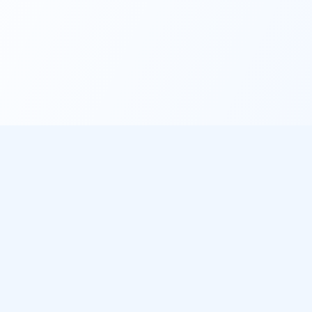
éo
À propos
les villes
Notre mission
de pluie
Sources de données
 météo gratuit
ichent notre météo