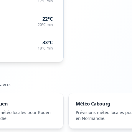
17°C
min
22°C
20°C
min
33°C
18°C
min
avre
.
uen
Météo
Cabourg
 météo locales pour
Rouen
Prévisions météo locales po
die
.
en Normandie
.