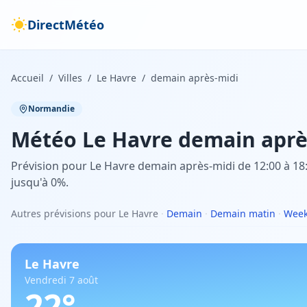
DirectMétéo
Accueil
/
Villes
/
Le Havre
/
demain après-midi
Normandie
Météo
Le Havre
demain aprè
Prévision pour Le Havre demain après-midi de 12:00 à 18:0
jusqu'à 0%.
Autres prévisions pour Le Havre
·
Demain
·
Demain matin
·
Week
Le Havre
Vendredi 7 août
22
°