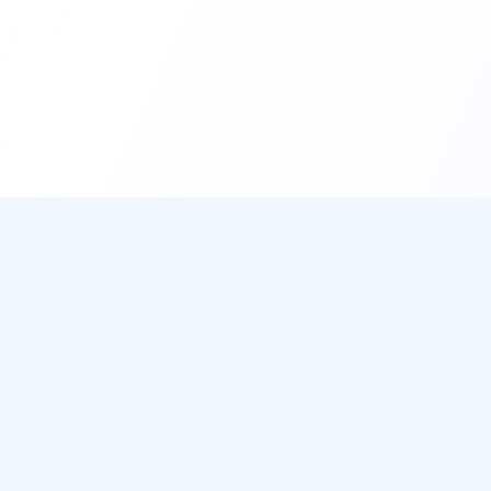
DirectMétéo
Mét
Toutes 
Météo simple, rapide et intelligente.
Radar 
Données sécurisées et privées
Widget
Cap sur la plage ? Plage du Jour
Ils aff