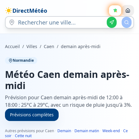
DirectMétéo
Accueil
/
Villes
/
Caen
/
demain après-midi
Normandie
Météo
Caen
demain après-
midi
Prévision pour Caen demain après-midi de 12:00 à
18:00 : 25°C à 29°C, avec un risque de pluie jusqu'à 3%.
Prévisions complètes
Autres prévisions pour Caen
·
Demain
·
Demain matin
·
Week-end
·
Ce
soir
·
Cette nuit