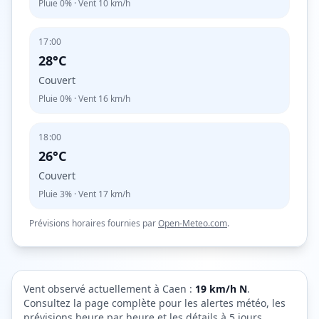
Pluie
0%
· Vent
10
km/h
17:00
28°C
Couvert
Pluie
0%
· Vent
16
km/h
18:00
26°C
Couvert
Pluie
3%
· Vent
17
km/h
Prévisions horaires fournies par
Open-Meteo.com
.
Vent observé actuellement à
Caen
:
19
km/h
N
.
Consultez la page complète pour les alertes météo, les
prévisions heure par heure et les détails à 5 jours.