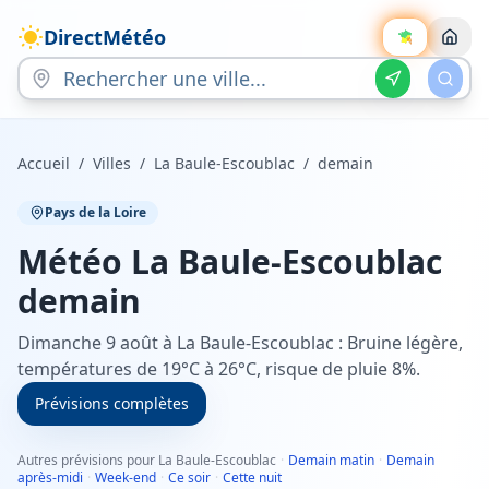
DirectMétéo
Accueil
/
Villes
/
La Baule-Escoublac
/
demain
Pays de la Loire
Météo
La Baule-Escoublac
demain
Dimanche 9 août à La Baule-Escoublac : Bruine légère,
températures de 19°C à 26°C, risque de pluie 8%.
Prévisions complètes
Autres prévisions pour La Baule-Escoublac
·
Demain matin
·
Demain
après-midi
·
Week-end
·
Ce soir
·
Cette nuit