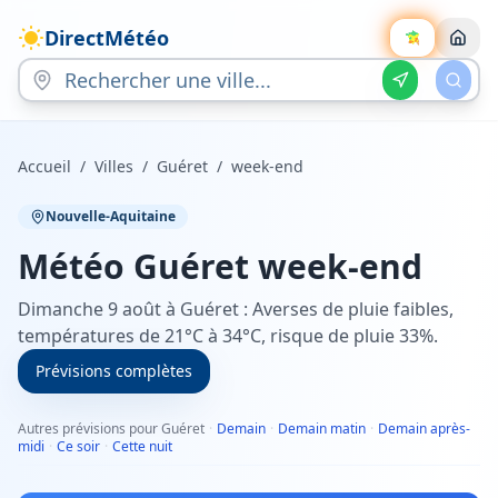
DirectMétéo
Accueil
/
Villes
/
Guéret
/
week-end
Nouvelle-Aquitaine
Météo
Guéret
week-end
Dimanche 9 août à Guéret : Averses de pluie faibles,
températures de 21°C à 34°C, risque de pluie 33%.
Prévisions complètes
Autres prévisions pour Guéret
·
Demain
·
Demain matin
·
Demain après-
midi
·
Ce soir
·
Cette nuit