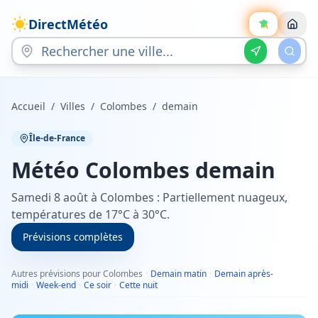
DirectMétéo
Accueil
/
Villes
/
Colombes
/
demain
Île-de-France
Météo
Colombes
demain
Samedi 8 août à Colombes : Partiellement nuageux,
températures de 17°C à 30°C.
Prévisions complètes
Autres prévisions pour Colombes
·
Demain matin
·
Demain après-
midi
·
Week-end
·
Ce soir
·
Cette nuit