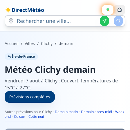
DirectMétéo
Accueil
/
Villes
/
Clichy
/
demain
Île-de-France
Météo
Clichy
demain
Vendredi 7 août à Clichy : Couvert, températures de
15°C à 27°C.
Prévisions complètes
Autres prévisions pour Clichy
·
Demain matin
·
Demain après-midi
·
Week-
end
·
Ce soir
·
Cette nuit