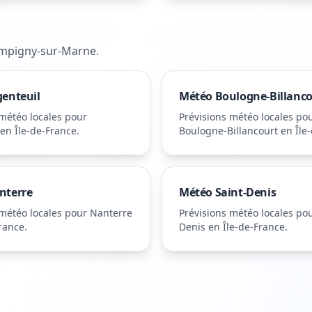
mpigny-sur-Marne
.
genteuil
Météo
Boulogne-Billanc
 météo locales pour
Prévisions météo locales po
en Île-de-France
.
Boulogne-Billancourt
en Île
nterre
Météo
Saint-Denis
 météo locales pour
Nanterre
Prévisions météo locales po
France
.
Denis
en Île-de-France
.