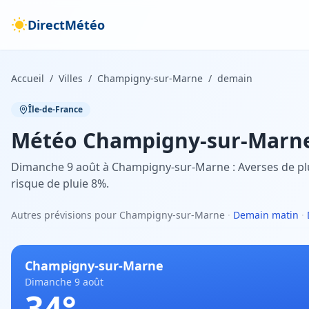
DirectMétéo
Accueil
/
Villes
/
Champigny-sur-Marne
/
demain
Île-de-France
Météo
Champigny-sur-Marn
Dimanche 9 août à Champigny-sur-Marne : Averses de plui
risque de pluie 8%.
Autres prévisions pour Champigny-sur-Marne
·
Demain matin
·
Champigny-sur-Marne
Dimanche 9 août
34
°